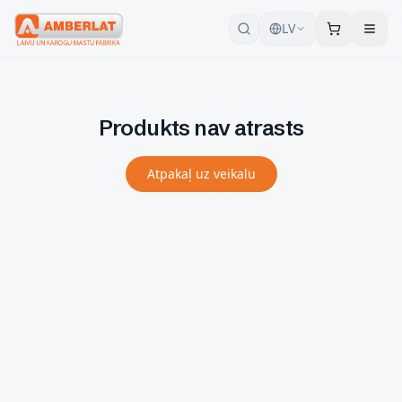
LV
Produkts nav atrasts
Atpakaļ uz veikalu