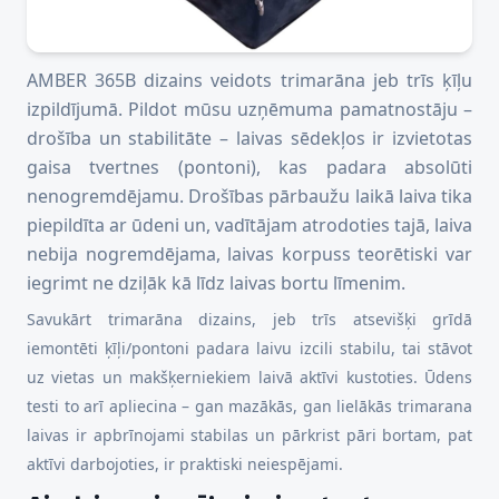
AMBER 365B dizains veidots trimarāna jeb trīs ķīļu
izpildījumā. Pildot mūsu uzņēmuma pamatnostāju –
drošība un stabilitāte – laivas sēdekļos ir izvietotas
gaisa tvertnes (pontoni), kas padara absolūti
nenogremdējamu. Drošības pārbaužu laikā laiva tika
piepildīta ar ūdeni un, vadītājam atrodoties tajā, laiva
nebija nogremdējama, laivas korpuss teorētiski var
iegrimt ne dziļāk kā līdz laivas bortu līmenim.
Savukārt trimarāna dizains, jeb trīs atsevišķi grīdā
iemontēti ķīļi/pontoni padara laivu izcili stabilu, tai stāvot
uz vietas un makšķerniekiem laivā aktīvi kustoties. Ūdens
testi to arī apliecina – gan mazākās, gan lielākās trimarana
laivas ir apbrīnojami stabilas un pārkrist pāri bortam, pat
aktīvi darbojoties, ir praktiski neiespējami.