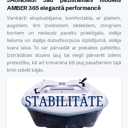
AMBER 365 elegantā performancē
Vienkārši ekspluatējama, komfortabla, ar platiem,
augstiem, ērti izvietotiem sēdekļiem, stingriem
bortiem un nedaudz paceltu priekšgalu, vidēja
lieluma un daļēja dubultkorpusa izpildījumā, vidēja
svara laiva. To var pārvadāt ar piekabes palīdzību.
Izstrādātais dizains ļauj tai viegli pārvarēt ūdens
pretestību, kā arī trimarāna ķīļi ļauj pasažieriem tajā
brīvi stāvēt kājās.