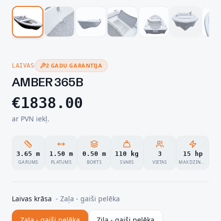
2 GADU GARANTIJA
LAIVAS
AMBER 365B
€
1838.00
ar PVN iekļ.
3.65 m
1.50 m
0.50 m
110 kg
3
15 hp
GARUMS
PLATUMS
BORTS
SVARS
VIETAS
MAX DZINĒJS
Laivas krāsa
-
Zaļa - gaiši pelēka
Zaļa - gaiši pelēka
Zila - gaiši pelēka