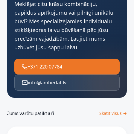
Meklējat citu krāsu kombināciju,
papildus aprīkojumu vai pilnīgi unikālu
būvi? Mēs specializējamies individuālu
stiklšķiedras laivu būvēšanā pēc jūsu
precīzām vajadzībām. Ļaujiet mums
uzbūvēt jūsu sapņu laivu.
+371 220 07784
info@amberlat.lv
Jums varētu patikt arī
Skatīt visus →