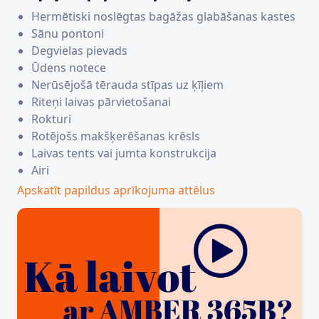
Hermētiski noslēgtas bagāžas glabāšanas kastes
Sānu pontoni
Degvielas pievads
Ūdens notece
Nerūsējošā tērauda stīpas uz ķīļiem
Riteņi laivas pārvietošanai
Rokturi
Rotējošs makšķerēšanas krēsls
Laivas tents vai jumta konstrukcija
Airi
Apskatīt papildus aprīkojuma attēlus