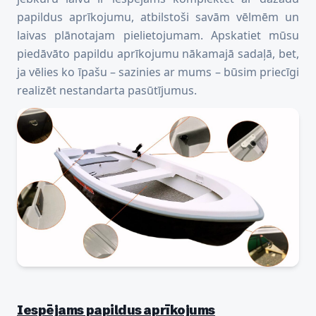
papildus aprīkojumu, atbilstoši savām vēlmēm un
laivas plānotajam pielietojumam. Apskatiet mūsu
piedāvāto papildu aprīkojumu nākamajā sadaļā, bet,
ja vēlies ko īpašu – sazinies ar mums – būsim priecīgi
realizēt nestandarta pasūtījumus.
Iespējams papildus aprīkojums