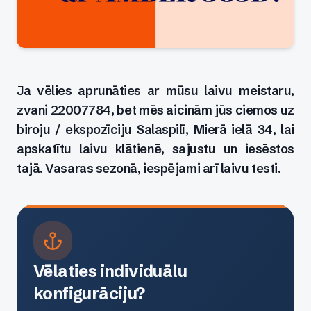
Ja vēlies aprunāties ar mūsu laivu meistaru,
zvani 22007784, bet mēs aicinām jūs ciemos uz
biroju / ekspozīciju Salaspilī, Mierā ielā 34, lai
apskatītu laivu klātienē, sajustu un iesēstos
tajā. Vasaras sezonā, iespējami arī laivu testi.
Vēlaties individuālu
konfigurāciju?