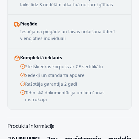
laiks līdz 3 nedēļām atkarībā no sarežģītības
Piegāde
Iespējama piegāde un laivas nolaišana ūdenī -
vienojoties individuāli
Komplektā iekļauts
Stiklšķiedras korpuss ar CE sertifikātu
Sēdekļi un standarta apdare
Ražotāja garantija 2 gadi
Tehniskā dokumentācija un lietošanas
instrukcija
Produkta informācija
JAUNUMS! Jau pazīstamais modelis