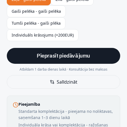
Gaiši pelēka - gaiši pelēka
Tumši pelēka - gaiši plēka
Individuāls krāsojums (+200EUR)
Pieprasīt piedāvājumu
Atbildam 1 darba dienas laikā · Konsultācija bez maksas
Salīdzināt
Pieejamība
Standarta komplektācija - pieejama no noliktavas,
saņemšana 1–3 dienu laikā
Individuāla krāsa vai komplektācija - ražošanas