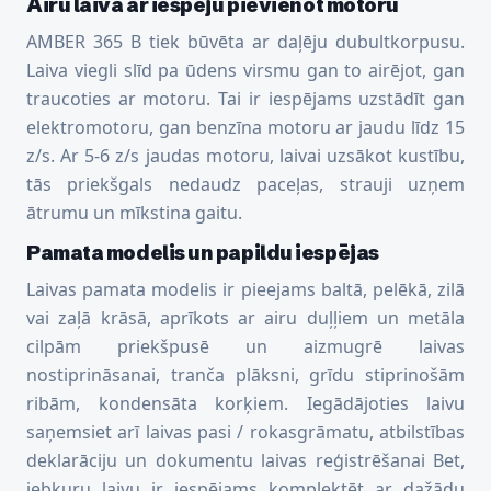
Airu laiva ar iespēju pievienot motoru
AMBER 365 B tiek būvēta ar daļēju dubultkorpusu.
Laiva viegli slīd pa ūdens virsmu gan to airējot, gan
traucoties ar motoru. Tai ir iespējams uzstādīt gan
elektromotoru, gan benzīna motoru ar jaudu līdz 15
z/s. Ar 5-6 z/s jaudas motoru, laivai uzsākot kustību,
tās priekšgals nedaudz paceļas, strauji uzņem
ātrumu un mīkstina gaitu.
Pamata modelis un papildu iespējas
Laivas pamata modelis ir pieejams baltā, pelēkā, zilā
vai zaļā krāsā, aprīkots ar airu duļļiem un metāla
cilpām priekšpusē un aizmugrē laivas
nostiprināsanai, tranča plāksni, grīdu stiprinošām
ribām, kondensāta korķiem. Iegādājoties laivu
saņemsiet arī laivas pasi / rokasgrāmatu, atbilstības
deklarāciju un dokumentu laivas reģistrēšanai Bet,
jebkuru laivu ir iespējams komplektēt ar dažādu