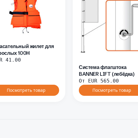
асательный жилет для
рослых 100Н
R
41.00
Система флагштока
BANNER LIFT (лебёдка)
От
EUR
565.00
Посмотреть товар
Посмотреть товар