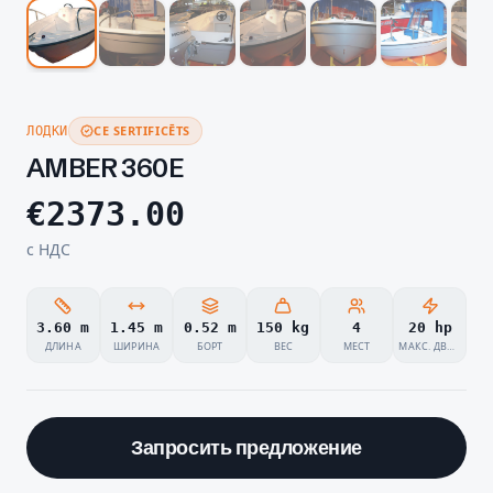
CE SERTIFICĒTS
ЛОДКИ
AMBER 360E
€
2373.00
с НДС
3.60 m
1.45 m
0.52 m
150 kg
4
20 hp
ДЛИНА
ШИРИНА
БОРТ
ВЕС
МЕСТ
МАКС. ДВИГАТЕЛЬ
Запросить предложение