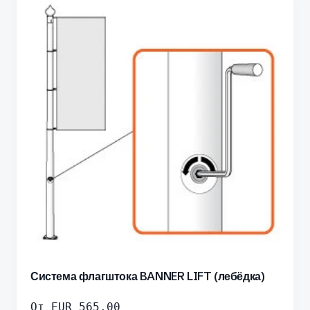
Система флагштока BANNER LIFT (лебёдка)
От
EUR
565.00