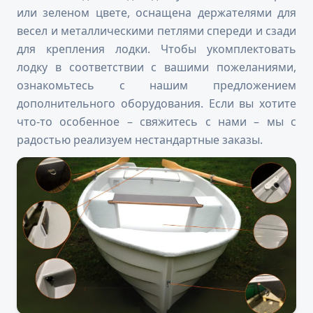
или зеленом цвете, оснащена держателями для
весел и металлическими петлями спереди и сзади
для крепления лодки. Чтобы укомплектовать
лодку в соответствии с вашими пожеланиями,
ознакомьтесь с нашим предложением
дополнительного оборудования. Если вы хотите
что-то особенное – свяжитесь с нами – мы с
радостью реализуем нестандартные заказы.