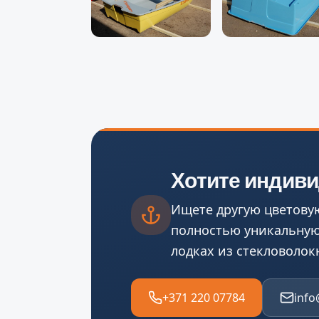
Хотите индив
Ищете другую цветову
полностью уникальную
лодках из стекловолок
+371 220 07784
info