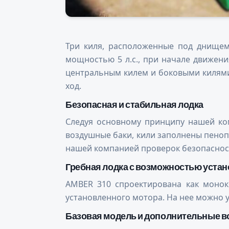
Три киля, расположенные под днищем
мощностью 5 л.с., при начале движения
центральным килем и боковыми килями 
ход.
Безопасная и стабильная лодка
Следуя основному принципу нашей ком
воздушные баки, кили заполнены пенопл
нашей компанией проверок безопасности 
Гребная лодка с возможностью устан
AMBER 310 спроектирована как моноко
установленного мотора. На нее можно у
Базовая модель и дополнительные 