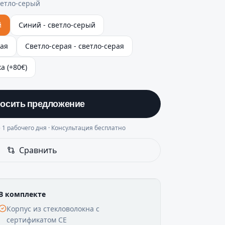
етло-серый
й
Синий - светло-серый
рая
Светло-серая - светло-серая
а (+80€)
осить предложение
 1 рабочего дня · Консультация бесплатно
Сравнить
В комплекте
Корпус из стекловолокна с
сертификатом CE