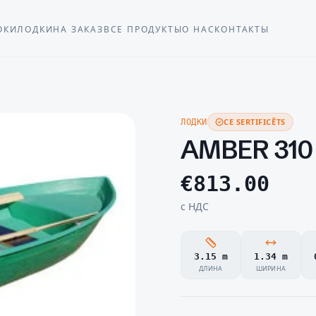
ОКИ
ЛОДКИ
НА ЗАКАЗ
ВСЕ ПРОДУКТЫ
О НАС
КОНТАКТЫ
CE SERTIFICĒTS
ЛОДКИ
AMBER 310
€
813.00
с НДС
3.15 m
1.34 m
ДЛИНА
ШИРИНА