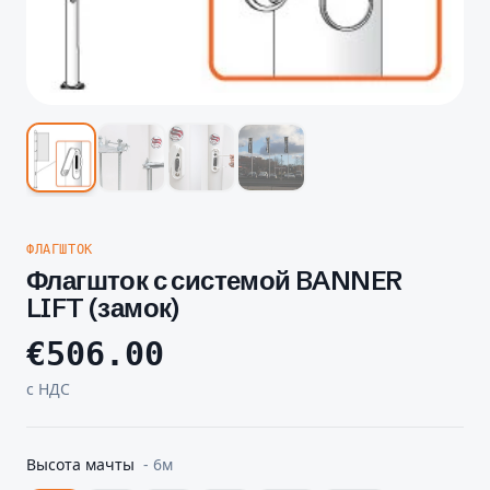
ФЛАГШТОК
Флагшток с системой BANNER
LIFT (замок)
€
506.00
с НДС
Высота мачты
-
6м