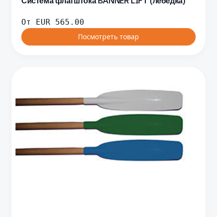
Система флагштока BANNER LIFT (лебёдка)
От
EUR
565.00
Посмотреть товар