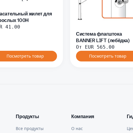
асательный жилет для
рослых 100Н
R
41.00
Система флагштока
BANNER LIFT (лебёдка)
От
EUR
565.00
Посмотреть товар
Посмотреть товар
Продукты
Компания
Ги
Все продукты
О нас
Це