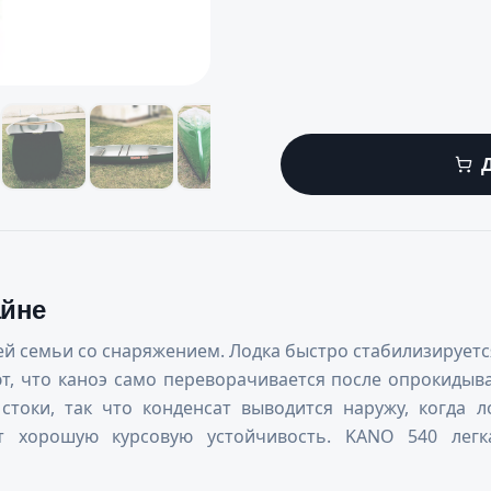
айне
й семьи со снаряжением. Лодка быстро стабилизируетс
т, что каноэ само переворачивается после опрокидыв
оки, так что конденсат выводится наружу, когда ло
ет хорошую курсовую устойчивость. KANO 540 легк