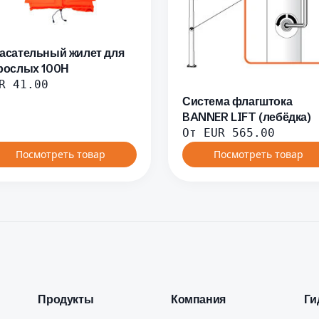
асательный жилет для
рослых 100Н
R
41.00
Система флагштока
BANNER LIFT (лебёдка)
От
EUR
565.00
Посмотреть товар
Посмотреть товар
Продукты
Компания
Ги