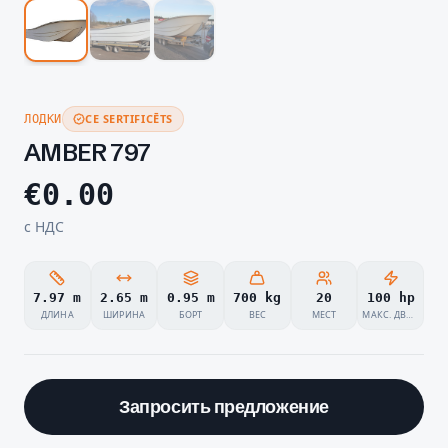
CE SERTIFICĒTS
ЛОДКИ
AMBER 797
€
0.00
с НДС
7.97 m
2.65 m
0.95 m
700 kg
20
100 hp
ДЛИНА
ШИРИНА
БОРТ
ВЕС
МЕСТ
МАКС. ДВИГАТЕЛЬ
Запросить предложение