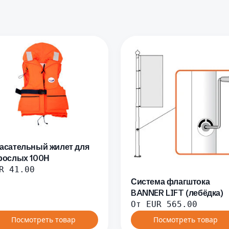
асательный жилет для
рослых 100Н
R
41.00
Система флагштока
BANNER LIFT (лебёдка)
От
EUR
565.00
Посмотреть товар
Посмотреть товар