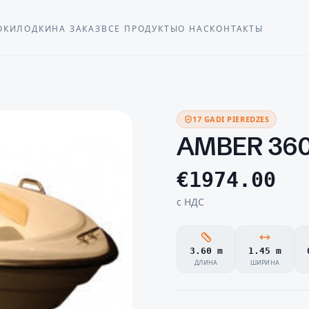
ОКИ
ЛОДКИ
НА ЗАКАЗ
ВСЕ ПРОДУКТЫ
О НАС
КОНТАКТЫ
17 GADI PIEREDZES
AMBER 360E
€
1974.00
с НДС
3.60 m
1.45 m
ДЛИНА
ШИРИНА