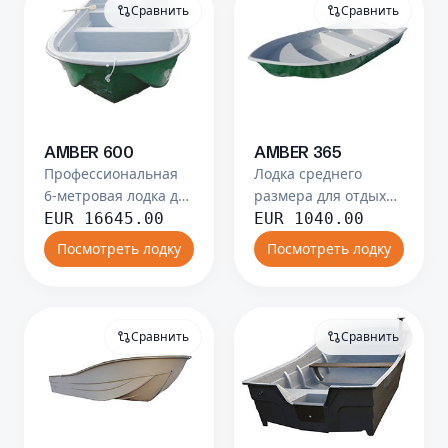
Сравнить
Сравнить
AMBER 600
AMBER 365
Профессиональная
Лодка среднего
6-метровая лодка для
размера для отдыха
ежедневной работы
и рыбалки на
EUR
16645.00
EUR
1040.00
в море.
внутренних водах.
Посмотреть лодку
Посмотреть лодку
Сравнить
Сравнить