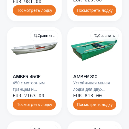
отличной
EUR
981.00
экспедиций.
управляемостью.
Посмотреть лодку
Посмотреть лодку
Сравнить
Сравнить
AMBER 450E
AMBER 310
450 с моторным
Устойчивая малая
транцем и
лодка для двух
улучшенным
рыбаков или
EUR
2163.00
EUR
813.00
комфортом.
прогулки.
Посмотреть лодку
Посмотреть лодку