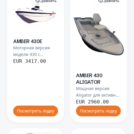
Сравнить
Сравнить
AMBER 430E
Моторная версия
модели 430 с
усиленной
EUR
3417.00
конструкцией.
AMBER 430
ALIGATOR
Мощная версия
Aligator для активной
рыбалки и
EUR
2960.00
приключений.
Посмотреть лодку
Посмотреть лодку