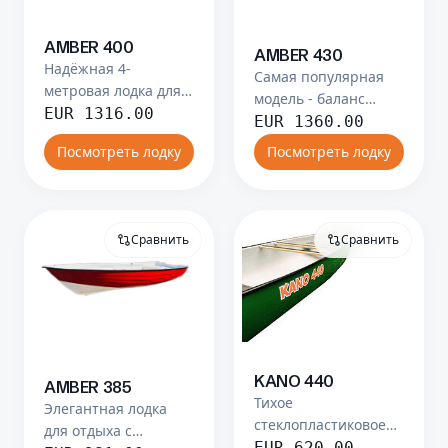
AMBER 400
AMBER 430
Надёжная 4-
Самая популярная
метровая лодка для
модель - баланс
семейных поездок.
EUR
1316.00
между размером и
EUR
1360.00
производительностью.
Посмотреть лодку
Посмотреть лодку
Сравнить
Сравнить
KANO 440
AMBER 385
Тихое
Элегантная лодка
стеклопластиковое
для отдыха с
каноэ для спокойных
EUR
620.00