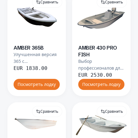
Сравнить
Сравнить
AMBER 365B
AMBER 430 PRO
Улучшенная версия
FISH
365 с
Выбор
дополнительным
профессионалов для
EUR
1838.00
комфортом.
серьёзной рыбалки.
EUR
2530.00
Посмотреть лодку
Посмотреть лодку
Сравнить
Сравнить