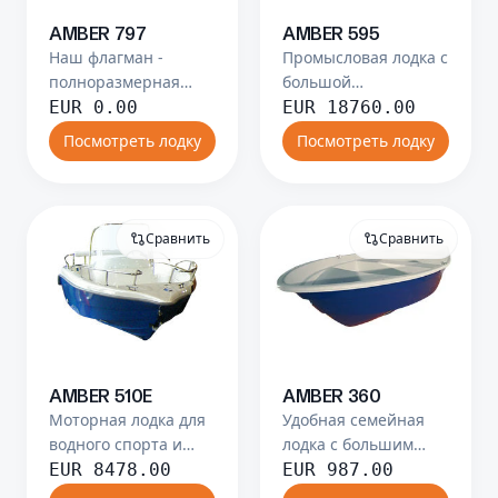
AMBER 797
AMBER 595
Наш флагман -
Промысловая лодка с
полноразмерная
большой
морская лодка.
грузоподъёмностью.
EUR
0.00
EUR
18760.00
Посмотреть лодку
Посмотреть лодку
Сравнить
Сравнить
AMBER 510E
AMBER 360
Моторная лодка для
Удобная семейная
водного спорта и
лодка с большим
быстрых прогулок.
внутренним
EUR
8478.00
EUR
987.00
пространством.