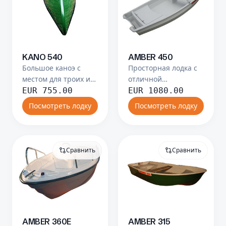
KANO 540
AMBER 450
Большое каноэ с
Просторная лодка с
местом для троих и
отличной
дополнительного
устойчивостью на
EUR
755.00
EUR
1080.00
груза.
больших водоёмах.
Посмотреть лодку
Посмотреть лодку
Сравнить
Сравнить
AMBER 360E
AMBER 315