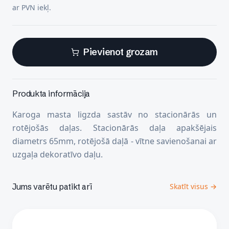
ar PVN iekļ.
Pievienot grozam
Produkta informācija
Karoga masta ligzda sastāv no stacionārās un
rotējošās daļas. Stacionārās daļa apakšējais
diametrs 65mm, rotējošā daļā - vītne savienošanai ar
uzgaļa dekoratīvo daļu.
Jums varētu patikt arī
Skatīt visus →