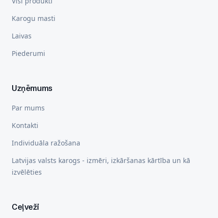
Visi produkti
Karogu masti
Laivas
Piederumi
Uzņēmums
Par mums
Kontakti
Individuāla ražošana
Latvijas valsts karogs - izmēri, izkāršanas kārtība un kā
izvēlēties
Ceļveži