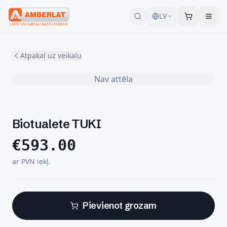
LV
Atpakaļ uz veikalu
Nav attēla
Biotualete TUKI
€
593.00
ar PVN iekļ.
Pievienot grozam