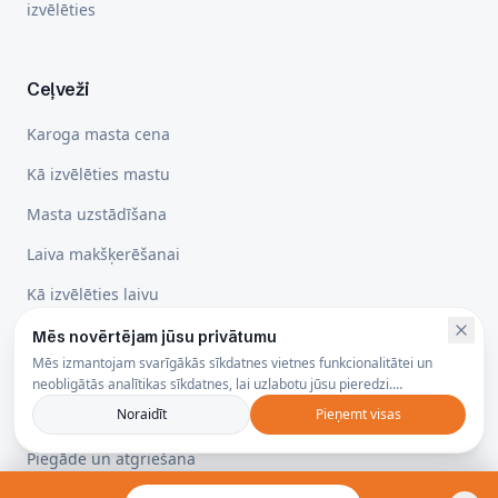
izvēlēties
Ceļveži
Karoga masta cena
Kā izvēlēties mastu
Masta uzstādīšana
Laiva makšķerēšanai
Kā izvēlēties laivu
Mēs novērtējam jūsu privātumu
Mēs izmantojam svarīgākās sīkdatnes vietnes funkcionalitātei un
Juridiskā informācija
neobligātās analītikas sīkdatnes, lai uzlabotu jūsu pieredzi.
Privātuma politika
Noraidīt
Pieņemt visas
Privātuma politika
Piegāde un atgriešana