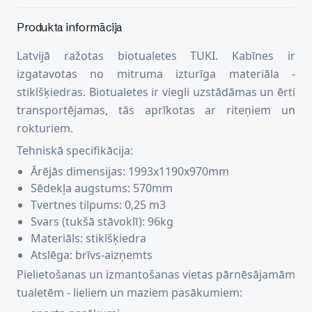
Produkta informācija
Latvijā ražotas biotualetes TUKI. Kabīnes ir
izgatavotas no mitruma izturīga materiāla -
stiklšķiedras. Biotualetes ir viegli uzstādāmas un ērti
transportējamas, tās aprīkotas ar riteņiem un
rokturiem.
Tehniskā specifikācija:
Ārējās dimensijas: 1993x1190x970mm
Sēdekļa augstums: 570mm
Tvertnes tilpums: 0,25 m3
Svars (tukšā stāvoklī): 96kg
Materiāls: stiklšķiedra
Atslēga: brīvs-aizņemts
Pielietošanas un izmantošanas vietas pārnēsājamām
tualetēm - lieliem un maziem pasākumiem: