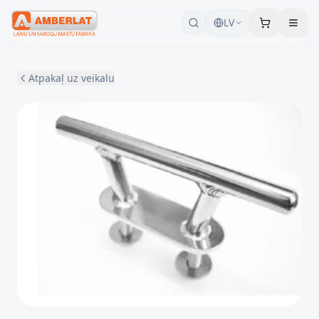
LV
Atpakaļ uz veikalu