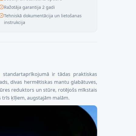
Ražotāja garantija 2 gadi
Tehniskā dokumentācija un lietošanas
instrukcija
s standartaprīkojumā ir tādas praktiskas
ievads, divas hermētiskas mantu glabātuves,
tūres reduktors un stūre, rotējošs mīkstais
ies trīs ķīļiem, augstajām malām.