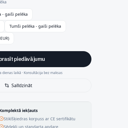
lēka
a - gaiši pelēka
Tumši pelēka - gaiši pelēka
0EUR)
prasīt piedāvājumu
 dienas laikā · Konsultācija bez maksas
Salīdzināt
Komplektā iekļauts
Stiklšķiedras korpuss ar CE sertifikātu
Sēdekļi un standarta apdare