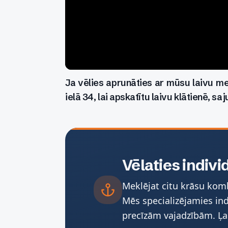
Ja vēlies aprunāties ar mūsu laivu me
ielā 34, lai apskatītu laivu klātienē, sa
Vēlaties indivi
Meklējat citu krāsu komb
Mēs specializējamies ind
precīzām vajadzībām. Ļa