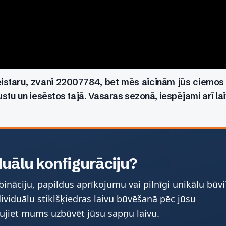
istaru, zvani 22007784, bet mēs aicinām jūs ciemos uz
justu un iesēstos tajā. Vasaras sezonā, iespējami arī lai
duālu konfigurāciju?
ināciju, papildus aprīkojumu vai pilnīgi unikālu būvi
ividuālu stiklšķiedras laivu būvēšanā pēc jūsu
ujiet mums uzbūvēt jūsu sapņu laivu.