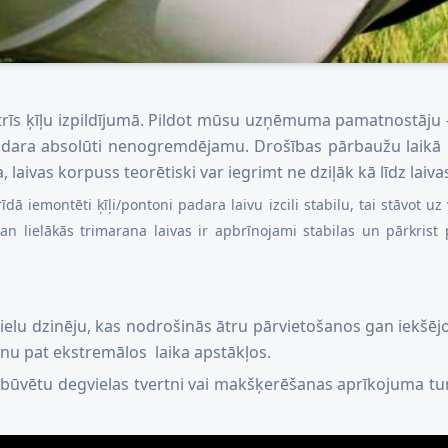
rīs ķīļu izpildījumā. Pildot mūsu uzņēmuma pamatnostāju – d
padara absolūti nenogremdējamu. Drošības pārbaužu laikā la
 laivas korpuss teorētiski var iegrimt ne dziļāk kā līdz laiv
īdā iemontēti ķīļi/pontoni padara laivu izcili stabilu, tai stāvot u
n lielākās trimarana laivas ir apbrīnojami stabilas un pārkrist pā
s lielu dzinēju, kas nodrošinās ātru pārvietošanos gan iekšē
anu pat ekstremālos laika apstākļos.
ebūvētu degvielas tvertni vai makšķerēšanas aprīkojuma tur