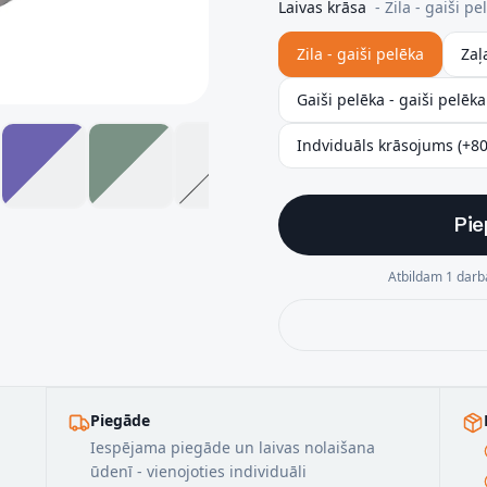
Laivas krāsa
-
Zila - gaiši pe
Zila - gaiši pelēka
Zaļ
Gaiši pelēka - gaiši pelēka
Indviduāls krāsojums (+8
Pie
Atbildam 1 darba
Piegāde
Iespējama piegāde un laivas nolaišana
ūdenī - vienojoties individuāli