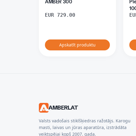
AMBER 300
Pi
10
EUR
729.00
EU
Apskatīt produktu
AMBERLAT
Valsts vadošais stiklšķiedras ražotājs. Karogu
masti, laivas un jūras aparatūra, izstrādāta
veiktspējai kopš 2007. gada.