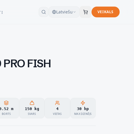
Latviešu
VEIKALS
TI
 PRO FISH
0.52 m
150 kg
4
30 hp
BORTS
SVARS
VIETAS
MAX DZINĒJS