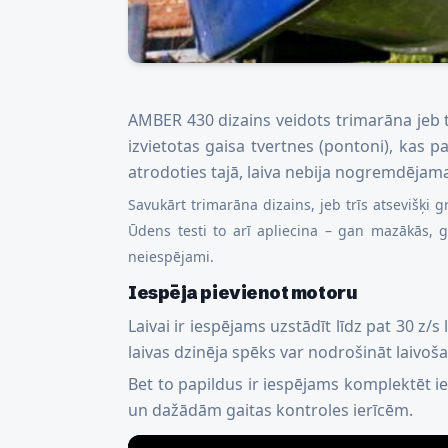
AMBER 430 dizains veidots trimarāna jeb t
izvietotas gaisa tvertnes (pontoni), kas 
atrodoties tajā, laiva nebija nogremdējama,
Savukārt trimarāna dizains, jeb trīs atsevišķi gr
Ūdens testi to arī apliecina – gan mazākās, ga
neiespējami.
Iespēja pievienot motoru
Laivai ir iespējams uzstādīt līdz pat 30 z/
laivas dzinēja spēks var nodrošināt laivoš
Bet to papildus ir iespējams komplektēt i
un dažādām gaitas kontroles ierīcēm.