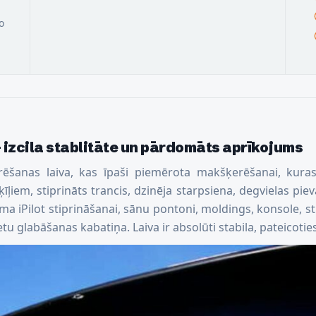
o
 izcila stablitāte un pārdomāts aprīkojums
erēšanas laiva, kas īpaši piemērota makšķerēšanai, kura
īļiem, stiprināts trancis, dzinēja starpsiena, degvielas p
ma iPilot stiprināšanai, sānu pontoni, moldings, konsole, s
klietu glabāšanas kabatiņa. Laiva ir absolūti stabila, pateicot