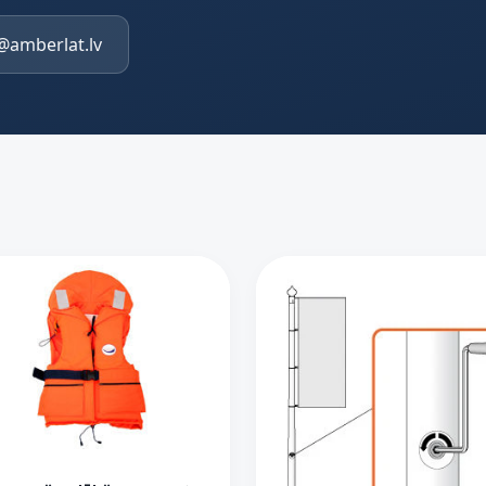
@amberlat.lv