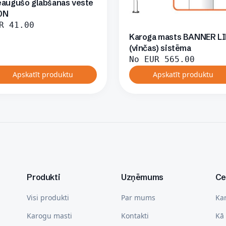
eaugušo glābšanas veste
0N
R
41.00
Karoga masts BANNER L
(vinčas) sistēma
No
EUR
565.00
Apskatīt produktu
Apskatīt produktu
Produkti
Uzņēmums
Ce
Visi produkti
Par mums
Ka
Karogu masti
Kontakti
Kā 