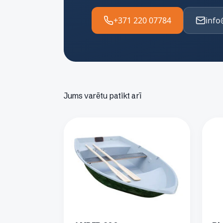
+371 220 07784
info
Jums varētu patikt arī