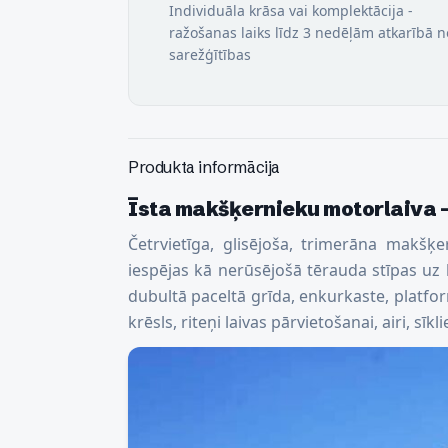
Individuāla krāsa vai komplektācija -
ražošanas laiks līdz 3 nedēļām atkarībā n
sarežģītības
Produkta informācija
Īsta makšķernieku motorlaiva -
Četrvietīga, glisējoša, trimerāna makšķ
iespējas kā nerūsējošā tērauda stīpas uz ķ
dubultā paceltā grīda, enkurkaste, platfor
krēsls, riteņi laivas pārvietošanai, airi, sī