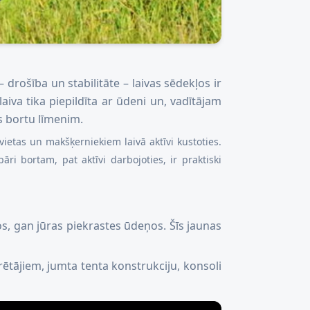
rošība un stabilitāte – laivas sēdekļos ir
iva tika piepildīta ar ūdeni un, vadītājam
as bortu līmenim.
z vietas un makšķerniekiem laivā aktīvi kustoties.
ri bortam, pat aktīvi darbojoties, ir praktiski
jos, gan jūras piekrastes ūdeņos. Šīs jaunas
ētājiem, jumta tenta konstrukciju, konsoli