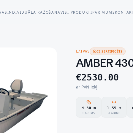
VAS
INDIVIDUĀLA RAŽOŠANA
VISI PRODUKTI
PAR MUMS
KONTAK
CE SERTIFICĒTS
LAIVAS
AMBER 430
€
2530.00
ar PVN iekļ.
4.30 m
1.55 m
GARUMS
PLATUMS