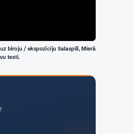
 biroju / ekspozīciju Salaspilī, Mierā
vu testi.
?