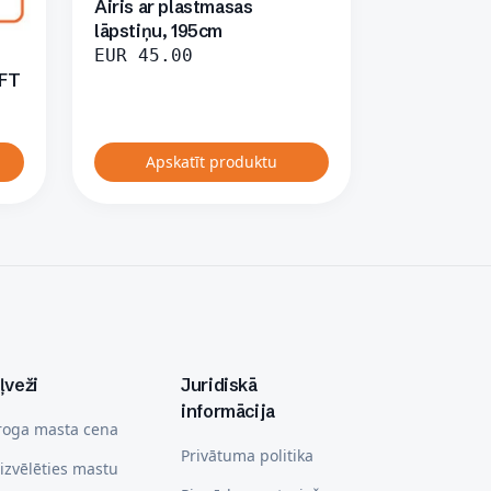
Airis ar plastmasas
lāpstiņu, 195cm
EUR
45.00
IFT
Apskatīt produktu
ļveži
Juridiskā
informācija
roga masta cena
Privātuma politika
izvēlēties mastu