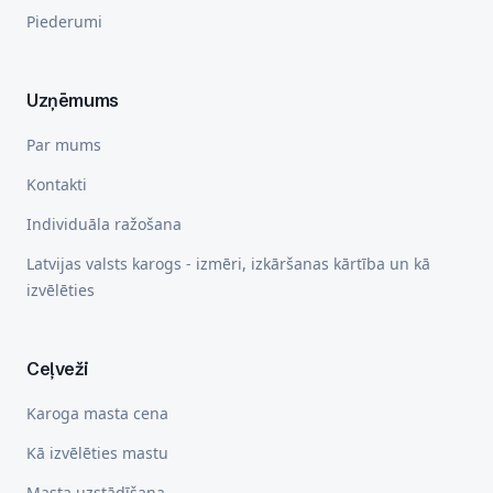
Piederumi
Uzņēmums
Par mums
Kontakti
Individuāla ražošana
Latvijas valsts karogs - izmēri, izkāršanas kārtība un kā
izvēlēties
Ceļveži
Karoga masta cena
Kā izvēlēties mastu
Masta uzstādīšana