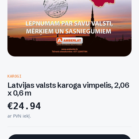
KAROGI
Latvijas valsts karoga vimpelis, 2,06
x 0,6 m
€
24.94
ar PVN iekļ.