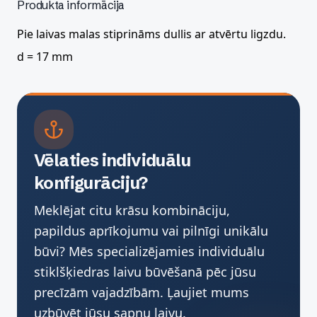
Produkta informācija
Pie laivas malas stiprināms dullis ar atvērtu ligzdu.
d = 17 mm
Vēlaties individuālu
konfigurāciju?
Meklējat citu krāsu kombināciju,
papildus aprīkojumu vai pilnīgi unikālu
būvi? Mēs specializējamies individuālu
stiklšķiedras laivu būvēšanā pēc jūsu
precīzām vajadzībām. Ļaujiet mums
uzbūvēt jūsu sapņu laivu.