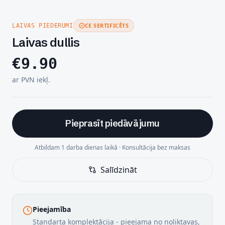
CE SERTIFICĒTS
LAIVAS PIEDERUMI
Laivas dullis
€
9.90
ar PVN iekļ.
Pieprasīt piedāvājumu
Atbildam 1 darba dienas laikā · Konsultācija bez maksas
Salīdzināt
Pieejamība
Standarta komplektācija - pieejama no noliktavas,