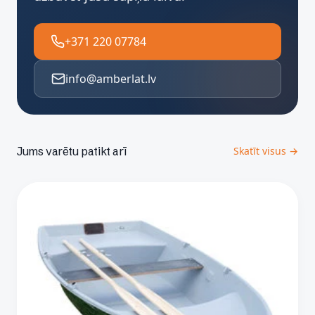
+371 220 07784
info@amberlat.lv
Jums varētu patikt arī
Skatīt visus →