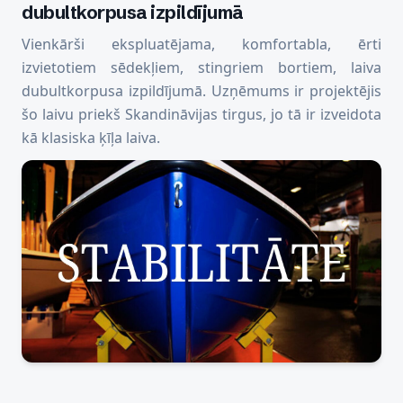
dubultkorpusa izpildījumā
Vienkārši ekspluatējama, komfortabla, ērti
izvietotiem sēdekļiem, stingriem bortiem, laiva
dubultkorpusa izpildījumā. Uzņēmums ir projektējis
šo laivu priekš Skandināvijas tirgus, jo tā ir izveidota
kā klasiska ķīļa laiva.