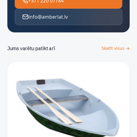
+371 220 07784
info@amberlat.lv
Jums varētu patikt arī
Skatīt visus →