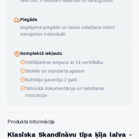
laiks līdz 3 nedēļām atkarībā no sarežģītības
Piegāde
Iespējama piegāde un laivas nolaišana ūdenī -
vienojoties individuāli
Komplektā iekļauts
Stiklšķiedras korpuss ar CE sertifikātu
Sēdekļi un standarta apdare
Ražotāja garantija 2 gadi
Tehniskā dokumentācija un lietošanas
instrukcija
Produkta informācija
Klasiska Skandināvu tipa ķīļa laiva
-