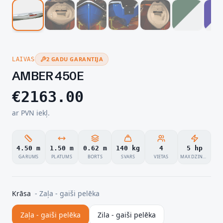
2 GADU GARANTIJA
LAIVAS
AMBER 450E
€
2163.00
ar PVN iekļ.
4.50 m
1.50 m
0.62 m
140 kg
4
5 hp
GARUMS
PLATUMS
BORTS
SVARS
VIETAS
MAX DZINĒJS
Krāsa
-
Zaļa - gaiši pelēka
Zaļa - gaiši pelēka
Zila - gaiši pelēka