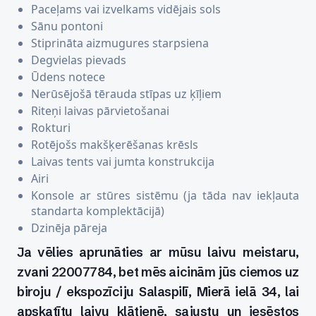
Paceļams vai izvelkams vidējais sols
Sānu pontoni
Stiprināta aizmugures starpsiena
Degvielas pievads
Ūdens notece
Nerūsējošā tērauda stīpas uz ķīļiem
Riteņi laivas pārvietošanai
Rokturi
Rotējošs makšķerēšanas krēsls
Laivas tents vai jumta konstrukcija
Airi
Konsole ar stūres sistēmu (ja tāda nav iekļauta
standarta komplektācijā)
Dzinēja pāreja
Ja vēlies aprunāties ar mūsu laivu meistaru,
zvani 22007784, bet mēs aicinām jūs ciemos uz
biroju / ekspozīciju Salaspilī, Mierā ielā 34, lai
apskatītu laivu klātienē, sajustu un iesēstos