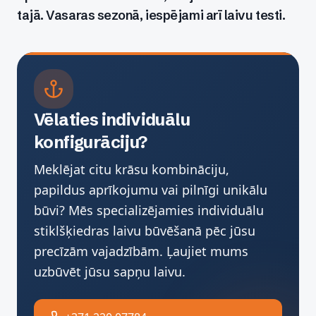
tajā. Vasaras sezonā, iespējami arī laivu testi.
Vēlaties individuālu
konfigurāciju?
Meklējat citu krāsu kombināciju,
papildus aprīkojumu vai pilnīgi unikālu
būvi? Mēs specializējamies individuālu
stiklšķiedras laivu būvēšanā pēc jūsu
precīzām vajadzībām. Ļaujiet mums
uzbūvēt jūsu sapņu laivu.