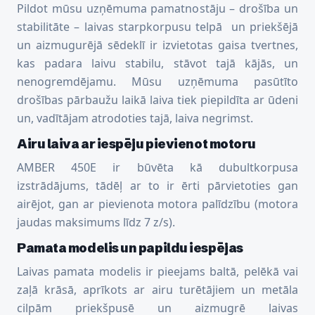
Pildot mūsu uzņēmuma pamatnostāju – drošība un
stabilitāte – laivas starpkorpusu telpā un priekšējā
un aizmugurējā sēdeklī ir izvietotas gaisa tvertnes,
kas padara laivu stabilu, stāvot tajā kājās, un
nenogremdējamu. Mūsu uzņēmuma pasūtīto
drošības pārbaužu laikā laiva tiek piepildīta ar ūdeni
un, vadītājam atrodoties tajā, laiva negrimst.
Airu laiva ar iespēju pievienot motoru
AMBER 450E ir būvēta kā dubultkorpusa
izstrādājums, tādēļ ar to ir ērti pārvietoties gan
airējot, gan ar pievienota motora palīdzību (motora
jaudas maksimums līdz 7 z/s).
Pamata modelis un papildu iespējas
Laivas pamata modelis ir pieejams baltā, pelēkā vai
zaļā krāsā, aprīkots ar airu turētājiem un metāla
cilpām priekšpusē un aizmugrē laivas