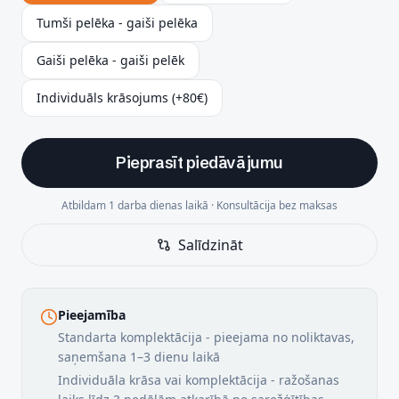
Tumši pelēka - gaiši pelēka
Gaiši pelēka - gaiši pelēk
Individuāls krāsojums (+80€)
Pieprasīt piedāvājumu
Atbildam 1 darba dienas laikā · Konsultācija bez maksas
Salīdzināt
Pieejamība
Standarta komplektācija - pieejama no noliktavas,
saņemšana 1–3 dienu laikā
Individuāla krāsa vai komplektācija - ražošanas