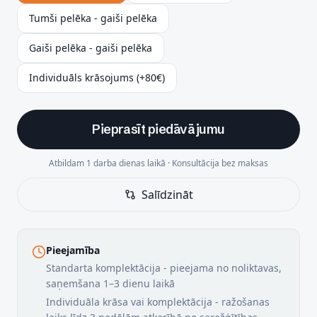
Tumši pelēka - gaiši pelēka
Gaiši pelēka - gaiši pelēka
Individuāls krāsojums (+80€)
Pieprasīt piedāvājumu
Atbildam 1 darba dienas laikā · Konsultācija bez maksas
Salīdzināt
Pieejamība
Standarta komplektācija - pieejama no noliktavas,
saņemšana 1–3 dienu laikā
Individuāla krāsa vai komplektācija - ražošanas