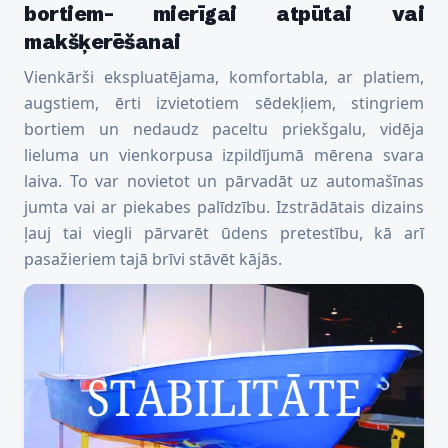
bortiem- mierīgai atpūtai vai
makšķerēšanai
Vienkārši ekspluatējama, komfortabla, ar platiem,
augstiem, ērti izvietotiem sēdekļiem, stingriem
bortiem un nedaudz paceltu priekšgalu, vidēja
lieluma un vienkorpusa izpildījumā mērena svara
laiva. To var novietot un pārvadāt uz automašīnas
jumta vai ar piekabes palīdzību. Izstrādātais dizains
ļauj tai viegli pārvarēt ūdens pretestību, kā arī
pasažieriem tajā brīvi stāvēt kājās.