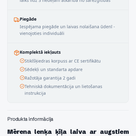
laiks līdz 3 nedēļām atkarībā no sarežģītības
Piegāde
Iespējama piegāde un laivas nolaišana ūdenī -
vienojoties individuāli
Komplektā iekļauts
Stiklšķiedras korpuss ar CE sertifikātu
Sēdekļi un standarta apdare
Ražotāja garantija 2 gadi
Tehniskā dokumentācija un lietošanas
instrukcija
Produkta informācija
Mērena lenķa ķīļa laiva ar augstiem