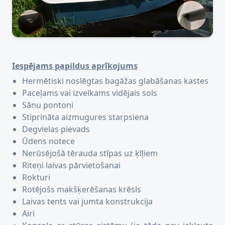
Iespējams papildus aprīkojums
Hermētiski noslēgtas bagāžas glabāšanas kastes
Paceļams vai izvelkams vidējais sols
Sānu pontoni
Stiprināta aizmugures starpsiena
Degvielas pievads
Ūdens notece
Nerūsējošā tērauda stīpas uz ķīļiem
Riteņi laivas pārvietošanai
Rokturi
Rotējošs makšķerēšanas krēsls
Laivas tents vai jumta konstrukcija
Airi