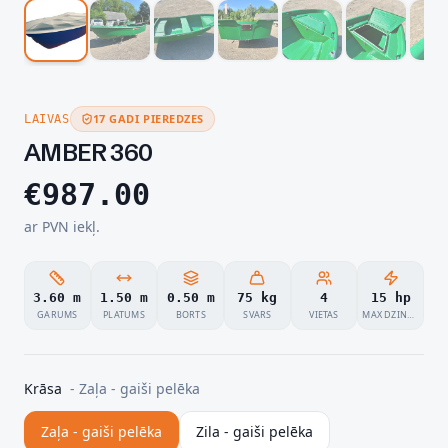
17 GADI PIEREDZES
LAIVAS
AMBER 360
€
987.00
ar PVN iekļ.
3.60 m
1.50 m
0.50 m
75 kg
4
15 hp
GARUMS
PLATUMS
BORTS
SVARS
VIETAS
MAX DZINĒJS
Krāsa
-
Zaļa - gaiši pelēka
Zaļa - gaiši pelēka
Zila - gaiši pelēka