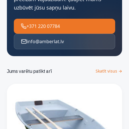
uzbūvēt jūsu sapņu laivu.
+371 220 07784
info@amberlat.lv
Jums varētu patikt arī
Skatīt visus →