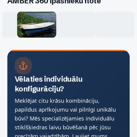
AMBER 360 īpašnieku flote
Vēlaties individuālu
konfigurāciju?
Meklējat citu krāsu kombināciju,
papildus aprīkojumu vai pilnīgi unikālu
būvi? Mēs specializējamies individuālu
stiklšķiedras laivu būvēšanā pēc jūsu
precīzām vajadzībām. Ļaujiet mums