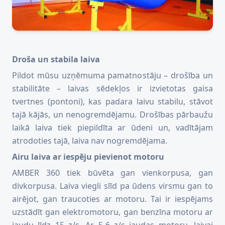
Droša un stabila laiva
Pildot mūsu uzņēmuma pamatnostāju – drošība un
stabilitāte – laivas sēdekļos ir izvietotas gaisa
tvertnes (pontoni), kas padara laivu stabilu, stāvot
tajā kājās, un nenogremdējamu. Drošības pārbaužu
laikā laiva tiek piepildīta ar ūdeni un, vadītājam
atrodoties tajā, laiva nav nogremdējama.
Airu laiva ar iespēju pievienot motoru
AMBER 360 tiek būvēta gan vienkorpusa, gan
divkorpusa. Laiva viegli slīd pa ūdens virsmu gan to
airējot, gan traucoties ar motoru. Tai ir iespējams
uzstādīt gan elektromotoru, gan benzīna motoru ar
jaudu līdz 15 z/s. Ar 5-6 z/s jaudas motoru, laivai