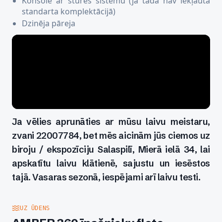
Konsole ar stūres sistēmu (ja tāda nav iekļauta
standarta komplektācijā)
Dzinēja pāreja
Ja vēlies aprunāties ar mūsu laivu meistaru,
zvani 22007784, bet mēs aicinām jūs ciemos uz
biroju / ekspozīciju Salaspilī, Mierā ielā 34, lai
apskatītu laivu klātienē, sajustu un iesēstos
tajā. Vasaras sezonā, iespējami arī laivu testi.
UZ ŪDENS