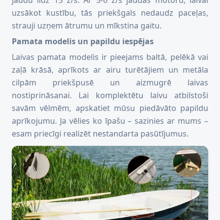
uzsākot kustību, tās priekšgals nedaudz paceļas,
strauji uzņem ātrumu un mīkstina gaitu.
Pamata modelis un papildu iespējas
Laivas pamata modelis ir pieejams baltā, pelēkā vai
zaļā krāsā, aprīkots ar airu turētājiem un metāla
cilpām priekšpusē un aizmugrē laivas
nostiprināsanai. Lai komplektētu laivu atbilstoši
savām vēlmēm, apskatiet mūsu piedāvāto papildu
aprīkojumu. Ja vēlies ko īpašu – sazinies ar mums –
esam priecīgi realizēt nestandarta pasūtījumus.