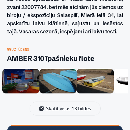
zvani 22007784, bet mēs aicinām jūs ciemos uz
biroju / ekspozīciju Salaspilī, Mierā ielā 34, lai
apskatītu laivu klātienē, sajustu un iesēstos
tajā. Vasaras sezonā, iespējami arī laivu testi.
UZ ŪDENS
AMBER 310 īpašnieku flote
Skatīt visas 13 bildes