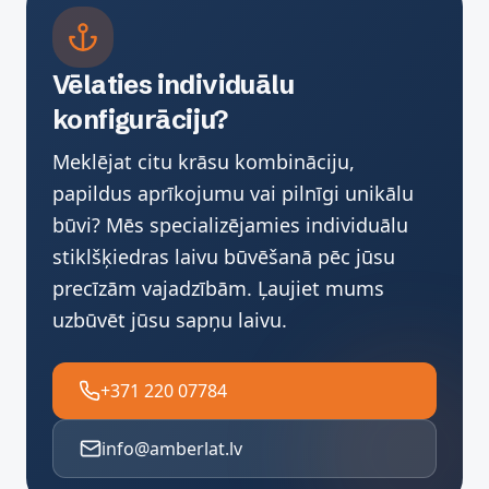
Vēlaties individuālu
konfigurāciju?
Meklējat citu krāsu kombināciju,
papildus aprīkojumu vai pilnīgi unikālu
būvi? Mēs specializējamies individuālu
stiklšķiedras laivu būvēšanā pēc jūsu
precīzām vajadzībām. Ļaujiet mums
uzbūvēt jūsu sapņu laivu.
+371 220 07784
info@amberlat.lv