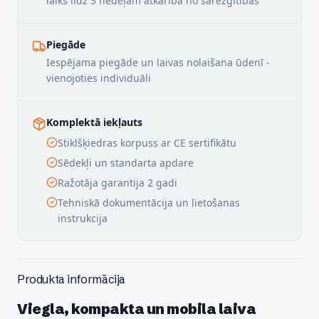
laiks līdz 3 nedēļām atkarībā no sarežģītības
Piegāde
Iespējama piegāde un laivas nolaišana ūdenī -
vienojoties individuāli
Komplektā iekļauts
Stiklšķiedras korpuss ar CE sertifikātu
Sēdekļi un standarta apdare
Ražotāja garantija 2 gadi
Tehniskā dokumentācija un lietošanas
instrukcija
Produkta informācija
Viegla, kompakta un mobila laiva