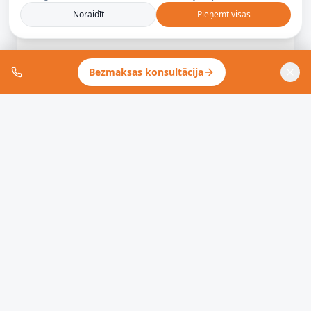
Privātuma politika
Noraidīt
Pieņemt visas
Bezmaksas konsultācija
Airis ar plastmasas lāpstiņu, 195cm
EUR
45.00
Apskatīt produktu
AMBERLAT
Valsts vadošais stiklšķiedras ražotājs. Karogu masti,
laivas un jūras aparatūra, izstrādāta veiktspējai kopš
2007. gada.