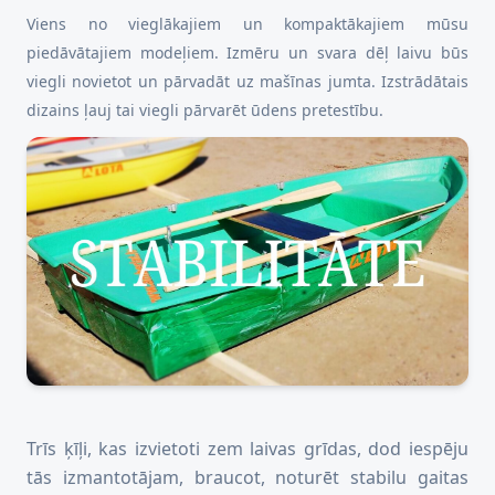
Viens no vieglākajiem un kompaktākajiem mūsu
piedāvātajiem modeļiem. Izmēru un svara dēļ laivu būs
viegli novietot un pārvadāt uz mašīnas jumta. Izstrādātais
dizains ļauj tai viegli pārvarēt ūdens pretestību.
Trīs ķīļi, kas izvietoti zem laivas grīdas, dod iespēju
tās izmantotājam, braucot, noturēt stabilu gaitas