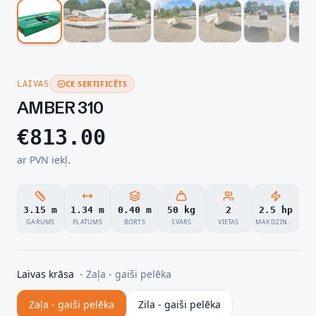
CE SERTIFICĒTS
LAIVAS
AMBER 310
€
813.00
ar PVN iekļ.
3.15 m
1.34 m
0.40 m
50 kg
2
2.5 hp
GARUMS
PLATUMS
BORTS
SVARS
VIETAS
MAX DZINĒJS
Laivas krāsa
-
Zaļa - gaiši pelēka
Zaļa - gaiši pelēka
Zila - gaiši pelēka