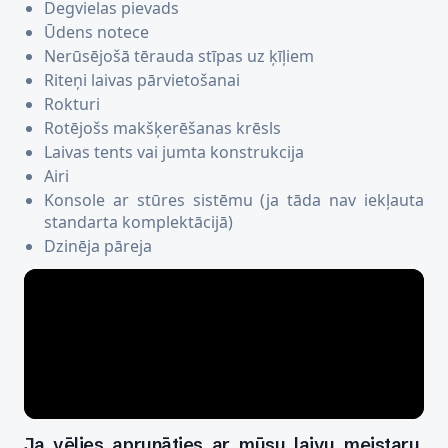
Degvielas pievads
Ūdens notece
Nerūsējošā tērauda stīpas uz ķīļiem
Riteņi laivas pārvietošanai
Rokturi
Rotējošs makšķerēšanas krēsls
Laivas tents vai jumta konstrukcija
Airi
Konsole ar stūres sistēmu (ja tāda nav iekļauta
standarta komplektācijā)
Dzinēja pāreja
Ja vēlies aprunāties ar mūsu laivu meistaru,