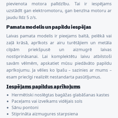
pievienota motora palīdzību. Tai ir iespējams
uzstādīt gan elektromotoru, gan benzīna motoru ar
jaudu līdz 5 z/s.
Pamata modelis un papildu iespējas
Laivas pamata modelis ir pieejams baltā, pelēkā vai
zaļā krāsā, aprīkots ar airu turētājiem un metāla
cilpām priekšpusē un aizmugrē laivas
nostiprināsanai. Lai komplektētu laivu atbilstoši
savām vēlmēm, apskatiet mūsu piedāvāto papildu
aprīkojumu. Ja vēlies ko īpašu – sazinies ar mums –
esam priecīgi realizēt nestandarta pasūtījumus.
Iespējams papildus aprīkojums
Hermētiski noslēgtas bagāžas glabāšanas kastes
Paceļams vai izvelkams vidējais sols
Sānu pontoni
Stiprināta aizmugures starpsiena