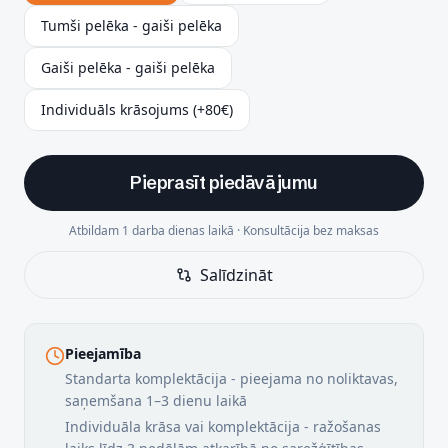
Tumši pelēka - gaiši pelēka
Gaiši pelēka - gaiši pelēka
Individuāls krāsojums (+80€)
Pieprasīt piedāvājumu
Atbildam 1 darba dienas laikā · Konsultācija bez maksas
Salīdzināt
Pieejamība
Standarta komplektācija - pieejama no noliktavas,
saņemšana 1–3 dienu laikā
Individuāla krāsa vai komplektācija - ražošanas