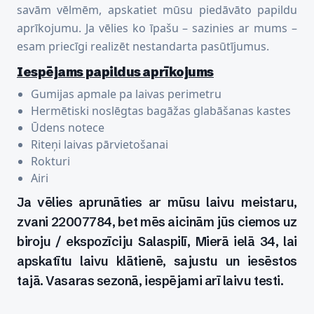
savām vēlmēm, apskatiet mūsu piedāvāto papildu
aprīkojumu. Ja vēlies ko īpašu – sazinies ar mums –
esam priecīgi realizēt nestandarta pasūtījumus.
Iespējams papildus aprīkojums
Gumijas apmale pa laivas perimetru
Hermētiski noslēgtas bagāžas glabāšanas kastes
Ūdens notece
Riteņi laivas pārvietošanai
Rokturi
Airi
Ja vēlies aprunāties ar mūsu laivu meistaru,
zvani 22007784, bet mēs aicinām jūs ciemos uz
biroju / ekspozīciju Salaspilī, Mierā ielā 34, lai
apskatītu laivu klātienē, sajustu un iesēstos
tajā. Vasaras sezonā, iespējami arī laivu testi.