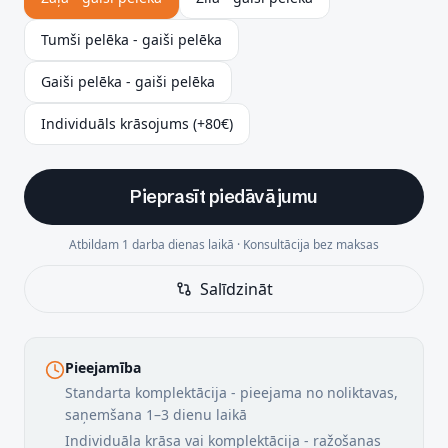
Tumši pelēka - gaiši pelēka
Gaiši pelēka - gaiši pelēka
Individuāls krāsojums (+80€)
Pieprasīt piedāvājumu
Atbildam 1 darba dienas laikā · Konsultācija bez maksas
Salīdzināt
Pieejamība
Standarta komplektācija - pieejama no noliktavas,
saņemšana 1–3 dienu laikā
Individuāla krāsa vai komplektācija - ražošanas