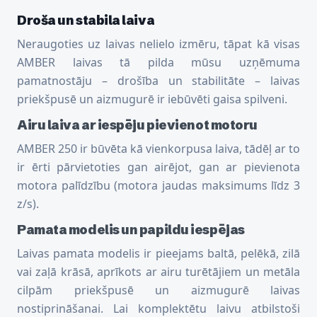
Droša un stabila laiva
Neraugoties uz laivas nelielo izmēru, tāpat kā visas
AMBER laivas tā pilda mūsu uzņēmuma
pamatnostāju – drošība un stabilitāte – laivas
priekšpusē un aizmugurē ir iebūvēti gaisa spilveni.
Airu laiva ar iespēju pievienot motoru
AMBER 250 ir būvēta kā vienkorpusa laiva, tādēļ ar to
ir ērti pārvietoties gan airējot, gan ar pievienota
motora palīdzību (motora jaudas maksimums līdz 3
z/s).
Pamata modelis un papildu iespējas
Laivas pamata modelis ir pieejams baltā, pelēkā, zilā
vai zaļā krāsā, aprīkots ar airu turētājiem un metāla
cilpām priekšpusē un aizmugurē laivas
nostiprināšanai. Lai komplektētu laivu atbilstoši