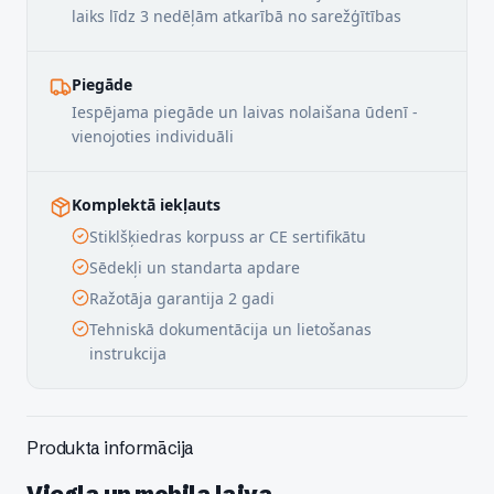
laiks līdz 3 nedēļām atkarībā no sarežģītības
Piegāde
Iespējama piegāde un laivas nolaišana ūdenī -
vienojoties individuāli
Komplektā iekļauts
Stiklšķiedras korpuss ar CE sertifikātu
Sēdekļi un standarta apdare
Ražotāja garantija 2 gadi
Tehniskā dokumentācija un lietošanas
instrukcija
Produkta informācija
Viegla un mobila laiva