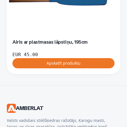
Airis ar plastmasas lāpstiņu, 195cm
EUR
45.00
Apskatīt produktu
AMBERLAT
Valsts vadošais stiklšķiedras ražotājs. Karogu masti,
laivas un jūras aparatūra, izstrādāta veiktspējai kopš