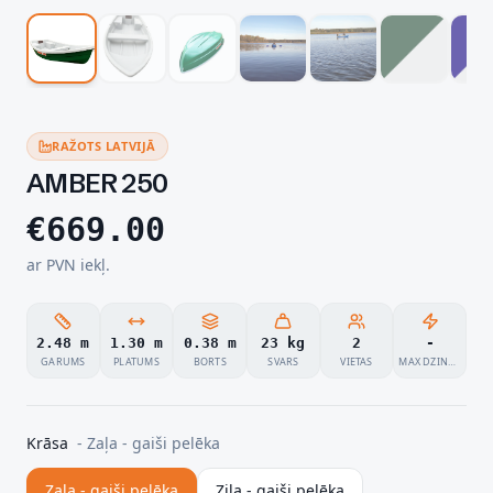
RAŽOTS LATVIJĀ
AMBER 250
€
669.00
ar PVN iekļ.
2.48 m
1.30 m
0.38 m
23 kg
2
-
GARUMS
PLATUMS
BORTS
SVARS
VIETAS
MAX DZINĒJS
Krāsa
-
Zaļa - gaiši pelēka
Zaļa - gaiši pelēka
Zila - gaiši pelēka