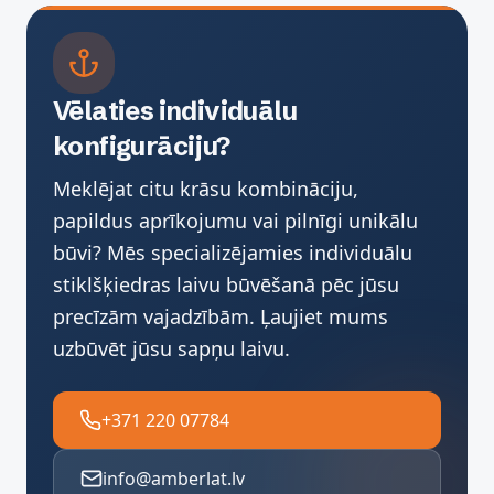
Vēlaties individuālu
konfigurāciju?
Meklējat citu krāsu kombināciju,
papildus aprīkojumu vai pilnīgi unikālu
būvi? Mēs specializējamies individuālu
stiklšķiedras laivu būvēšanā pēc jūsu
precīzām vajadzībām. Ļaujiet mums
uzbūvēt jūsu sapņu laivu.
+371 220 07784
info@amberlat.lv