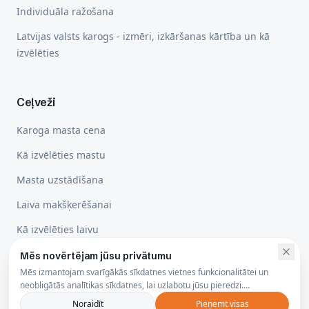
Individuāla ražošana
Latvijas valsts karogs - izmēri, izkāršanas kārtība un kā
izvēlēties
Ceļveži
Karoga masta cena
Kā izvēlēties mastu
Masta uzstādīšana
Laiva makšķerēšanai
Kā izvēlēties laivu
Mēs novērtējam jūsu privātumu
Mēs izmantojam svarīgākās sīkdatnes vietnes funkcionalitātei un
Juridiskā informācija
neobligātās analītikas sīkdatnes, lai uzlabotu jūsu pieredzi.
Privātuma politika
Noraidīt
Pieņemt visas
Privātuma politika