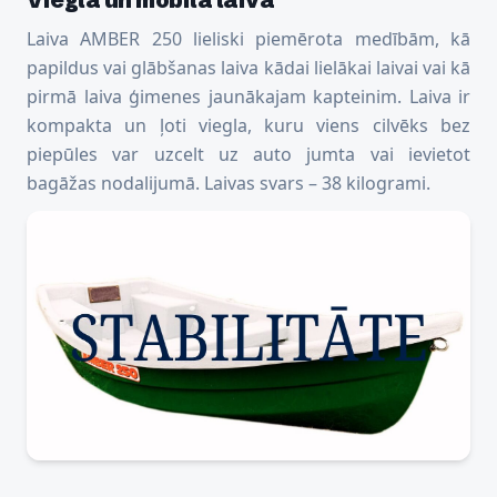
Laiva AMBER 250 lieliski piemērota medībām, kā
papildus vai glābšanas laiva kādai lielākai laivai vai kā
pirmā laiva ģimenes jaunākajam kapteinim. Laiva ir
kompakta un ļoti viegla, kuru viens cilvēks bez
piepūles var uzcelt uz auto jumta vai ievietot
bagāžas nodalijumā. Laivas svars – 38 kilogrami.