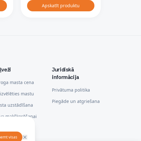
Apskatīt produktu
ļveži
Juridiskā
informācija
roga masta cena
Privātuma politika
izvēlēties mastu
Piegāde un atgriešana
sta uzstādīšana
iva makšķerēšanai
izvēlēties laivu
ņemt visas