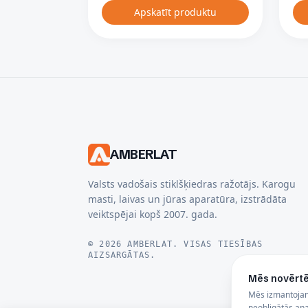
Apskatīt produktu
AMBERLAT
Valsts vadošais stiklšķiedras ražotājs. Karogu
masti, laivas un jūras aparatūra, izstrādāta
veiktspējai kopš 2007. gada.
© 2026 AMBERLAT. VISAS TIESĪBAS
AIZSARGĀTAS.
Mēs novērtē
Mēs izmantojam 
neobligātās anal