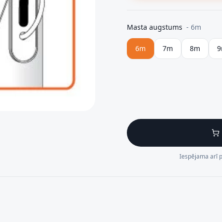
Masta augstums
-
6m
6m
7m
8m
Iespējama arī 