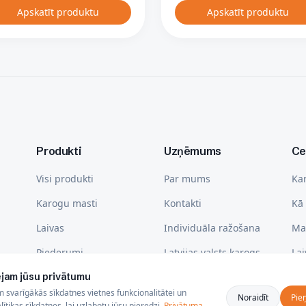
Apskatīt produktu
Apskatīt produktu
Produkti
Uzņēmums
Ce
Visi produkti
Par mums
Ka
Karogu masti
Kontakti
Kā 
Laivas
Individuāla ražošana
Ma
Piederumi
Latvijas valsts karogs -
La
izmēri, izkāršanas
Kā 
jam jūsu privātumu
kārtība un kā izvēlēties
svarīgākās sīkdatnes vietnes funkcionalitātei un
Noraidīt
Pie
ītikas sīkdatnes, lai uzlabotu jūsu pieredzi.
Privātuma