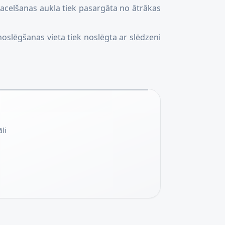
pacelšanas aukla tiek pasargāta no ātrākas
noslēgšanas vieta tiek noslēgta ar slēdzeni
li