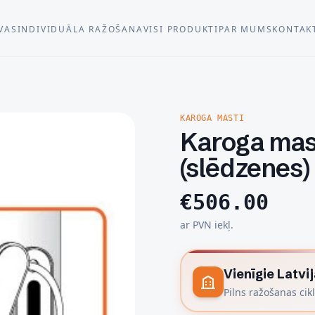
VAS
INDIVIDUĀLA RAŽOŠANA
VISI PRODUKTI
PAR MUMS
KONTAK
KAROGA MASTI
Karoga ma
(slēdzenes)
€
506.00
ar PVN iekļ.
Vienīgie Latvi
Pilns ražošanas cikl