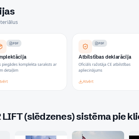
ijas
teriālus
PDF
PDF
mplektācija
Atbilstības deklarācija
s piegādes komplekta saraksts ar
Oficiāls ražotāja CE atbilstības
ām detaļām
apliecinājums
tvērt
Atvērt
IFT (slēdzenes) sistēma pie kl