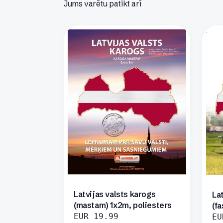
Jums varētu patikt arī
Latvijas valsts karogs
La
(mastam) 1x2m, poliesters
(fa
EUR
19.99
EU