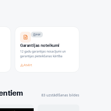
PDF
Garantijas noteikumi
12 gadu garantijas nosacījumi un
garantijas pieteikšanas kārtība
Atvērt
ientiem
83
uzstādīšanas bildes