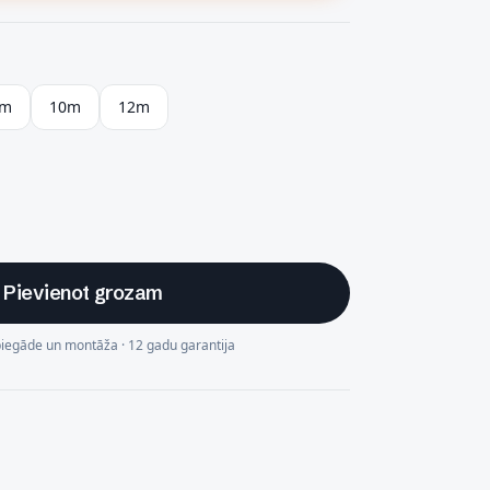
9m
10m
12m
Pievienot grozam
piegāde un montāža · 12 gadu garantija