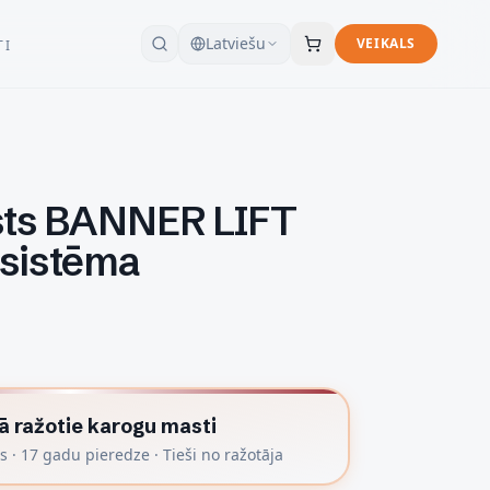
Latviešu
VEIKALS
TI
sts BANNER LIFT
 sistēma
jā ražotie karogu masti
s · 17 gadu pieredze · Tieši no ražotāja