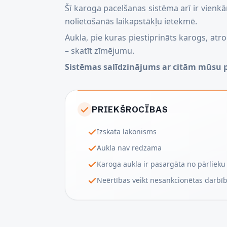
Šī karoga pacelšanas sistēma arī ir vienk
nolietošanās laikapstākļu ietekmē.
Aukla, pie kuras piestiprināts karogs, atr
– skatīt zīmējumu.
Sistēmas salīdzinājums ar citām mūsu
PRIEKŠROCĪBAS
Izskata lakonisms
Aukla nav redzama
Karoga aukla ir pasargāta no pārlieku
Neērtības veikt nesankcionētas darbī