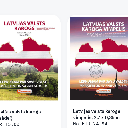
Latvijas valsts karoga
tvijas valsts karogs
vimpelis, 2,7 x 0,35 m
sādei)
No
EUR
24.94
R
15.00