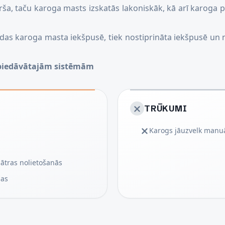
ārša, taču karoga masts izskatās lakoniskāk, kā arī karoga 
odas karoga masta iekšpusē, tiek nostiprināta iekšpusē un 
 piedāvātajām sistēmām
TRŪKUMI
Karogs jāuzvelk manuā
 ātras nolietošanās
bas