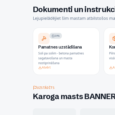
Dokumenti un instrukc
Lejupielādējiet šim mastam atbilstošos ma
JPG
Pamatnes uzstādīšana
Ko
Soli pa solim - betona pamatnes
Piln
sagatavošana un masta
vis
nostiprināšana
Atvērt
A
UZSTĀDĪTS
Karoga masts BANNER L