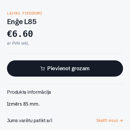
LAIVAS PIEDERUMI
Enģe L85
€
6.60
ar PVN iekļ.
Pievienot grozam
Produkta informācija
Izmērs 85 mm.
Jums varētu patikt arī
Skatīt visus →