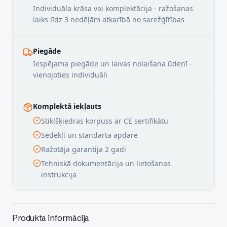
Individuāla krāsa vai komplektācija - ražošanas
laiks līdz 3 nedēļām atkarībā no sarežģītības
Piegāde
Iespējama piegāde un laivas nolaišana ūdenī -
vienojoties individuāli
Komplektā iekļauts
Stiklšķiedras korpuss ar CE sertifikātu
Sēdekļi un standarta apdare
Ražotāja garantija 2 gadi
Tehniskā dokumentācija un lietošanas
instrukcija
Produkta informācija