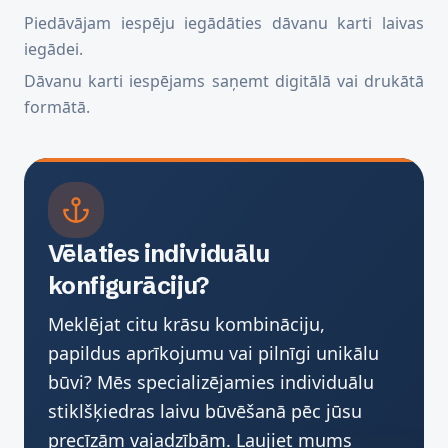
Piedāvājam iespēju iegādāties dāvanu karti laivas
iegādei.
Dāvanu karti iespējams saņemt digitālā vai drukātā
formātā.
Vēlaties individuālu
konfigurāciju?
Meklējat citu krāsu kombināciju,
papildus aprīkojumu vai pilnīgi unikālu
būvi? Mēs specializējamies individuālu
stiklšķiedras laivu būvēšanā pēc jūsu
precīzām vajadzībām. Ļaujiet mums