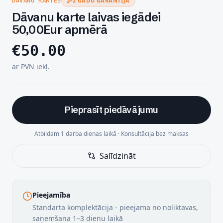
2 GADU GARANTIJA
DĀVANU KARTES
Dāvanu karte laivas iegādei
50,00Eur apmērā
€
50.00
ar PVN iekļ.
Pieprasīt piedāvājumu
Atbildam 1 darba dienas laikā · Konsultācija bez maksas
Salīdzināt
Pieejamība
Standarta komplektācija - pieejama no noliktavas,
saņemšana 1–3 dienu laikā