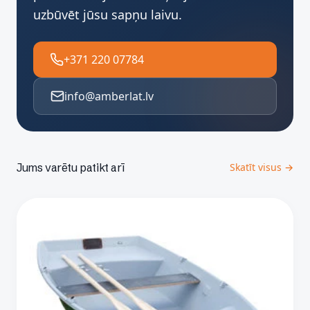
uzbūvēt jūsu sapņu laivu.
+371 220 07784
info@amberlat.lv
Jums varētu patikt arī
Skatīt visus →