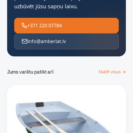
uzbūvēt jūsu sapņu laivu.
+371 220 07784
info@amberlat.lv
Jums varētu patikt arī
Skatīt visus →