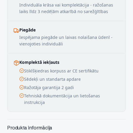
Individuāla krāsa vai komplektācija - ražošanas
laiks līdz 3 nedēļām atkarībā no sarežģītības
Piegāde
Iespējama piegāde un laivas nolaišana ūdenī -
vienojoties individuāli
Komplektā iekļauts
Stiklšķiedras korpuss ar CE sertifikātu
Sēdekļi un standarta apdare
Ražotāja garantija 2 gadi
Tehniskā dokumentācija un lietošanas
instrukcija
Produkta informācija