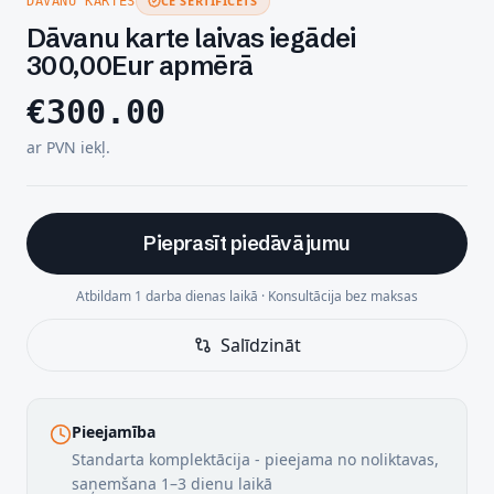
CE SERTIFICĒTS
DĀVANU KARTES
Dāvanu karte laivas iegādei
300,00Eur apmērā
€
300.00
ar PVN iekļ.
Pieprasīt piedāvājumu
Atbildam 1 darba dienas laikā · Konsultācija bez maksas
Salīdzināt
Pieejamība
Standarta komplektācija - pieejama no noliktavas,
saņemšana 1–3 dienu laikā