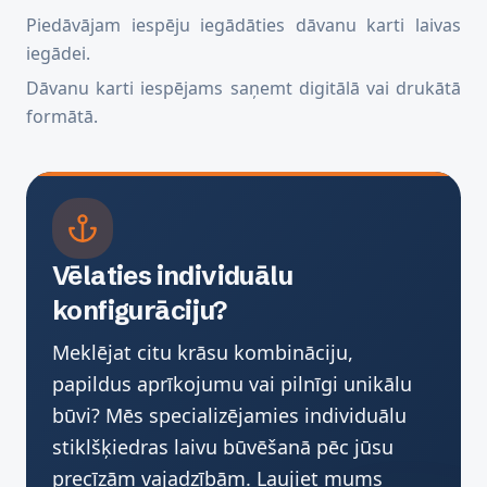
Piedāvājam iespēju iegādāties dāvanu karti laivas
iegādei.
Dāvanu karti iespējams saņemt digitālā vai drukātā
formātā.
Vēlaties individuālu
konfigurāciju?
Meklējat citu krāsu kombināciju,
papildus aprīkojumu vai pilnīgi unikālu
būvi? Mēs specializējamies individuālu
stiklšķiedras laivu būvēšanā pēc jūsu
precīzām vajadzībām. Ļaujiet mums