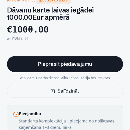
CE SERTIFICĒTS
DĀVANU KARTES
Dāvanu karte laivas iegādei
1000,00Eur apmērā
€
1000.00
ar PVN iekļ.
Pieprasīt piedāvājumu
Atbildam 1 darba dienas laikā · Konsultācija bez maksas
Salīdzināt
Pieejamība
Standarta komplektācija - pieejama no noliktavas,
saņemšana 1–3 dienu laikā