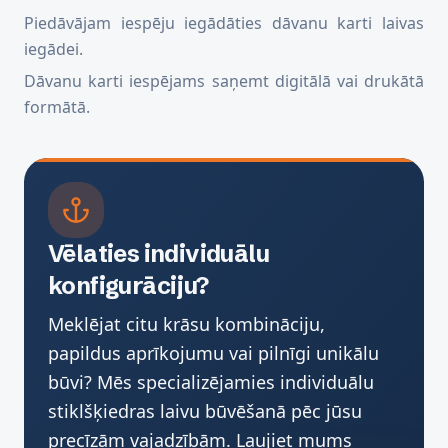
Piedāvājam iespēju iegādāties dāvanu karti laivas
iegādei.
Dāvanu karti iespējams saņemt digitālā vai drukātā
formātā.
Vēlaties individuālu
konfigurāciju?
Meklējat citu krāsu kombināciju,
papildus aprīkojumu vai pilnīgi unikālu
būvi? Mēs specializējamies individuālu
stiklšķiedras laivu būvēšanā pēc jūsu
precīzām vajadzībām. Ļaujiet mums