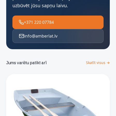
uzbūvēt jūsu sapņu laivu.
+371 220 07784
info@amberlat.lv
Jums varētu patikt arī
Skatīt visus →