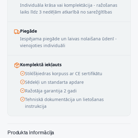
Individuāla krāsa vai komplektācija - ražošanas
laiks līdz 3 nedēļām atkarībā no sarežģītības
Piegāde
Iespējama piegāde un laivas nolaišana ūdenī -
vienojoties individuāli
Komplektā iekļauts
Stiklšķiedras korpuss ar CE sertifikātu
Sēdekļi un standarta apdare
Ražotāja garantija 2 gadi
Tehniskā dokumentācija un lietošanas
instrukcija
Produkta informācija