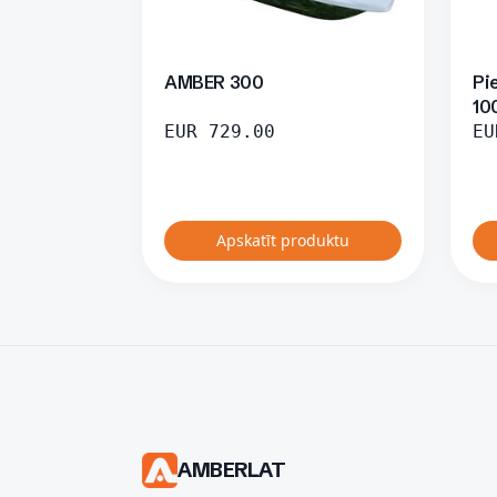
AMBER 300
Pi
10
EUR
729.00
EU
Apskatīt produktu
AMBERLAT