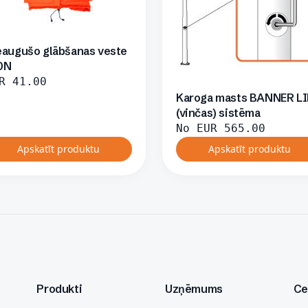
eaugušo glābšanas veste
0N
R
41.00
Karoga masts BANNER L
(vinčas) sistēma
No
EUR
565.00
Apskatīt produktu
Apskatīt produktu
Produkti
Uzņēmums
Ce