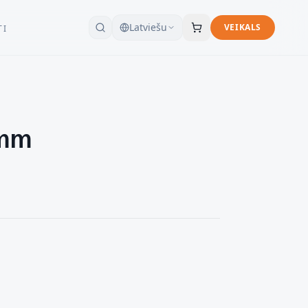
Latviešu
VEIKALS
TI
 mm