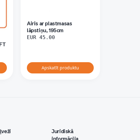
Airis ar plastmasas
lāpstiņu, 195cm
EUR
45.00
IFT
Apskatīt produktu
ļveži
Juridiskā
informācija