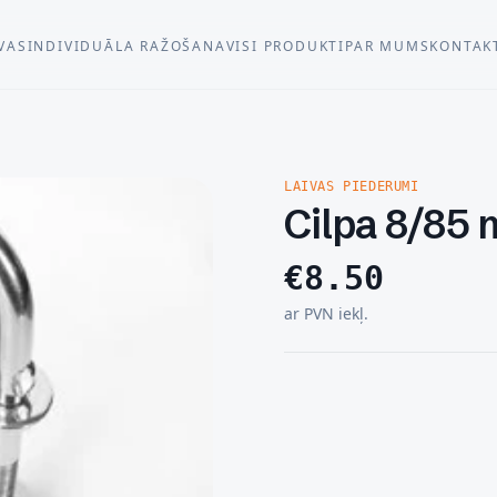
VAS
INDIVIDUĀLA RAŽOŠANA
VISI PRODUKTI
PAR MUMS
KONTAK
LAIVAS PIEDERUMI
Cilpa 8/85
€
8.50
ar PVN iekļ.