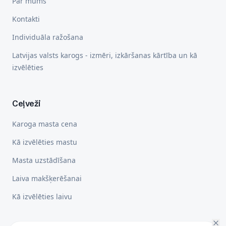
Par mums
Kontakti
Individuāla ražošana
Latvijas valsts karogs - izmēri, izkāršanas kārtība un kā
izvēlēties
Ceļveži
Karoga masta cena
Kā izvēlēties mastu
Masta uzstādīšana
Laiva makšķerēšanai
Kā izvēlēties laivu