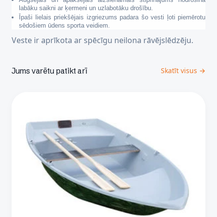
labāku saikni ar ķermeni un uzlabotāku drošību.
Īpaši lielais priekšējais izgriezums padara šo vesti ļoti piemērotu
sēdošiem ūdens sporta veidiem.
Veste ir aprīkota ar spēcīgu neilona rāvējslēdzēju.
Jums varētu patikt arī
Skatīt visus →