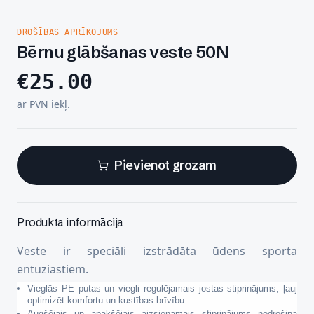
DROŠĪBAS APRĪKOJUMS
Bērnu glābšanas veste 50N
€
25.00
ar PVN iekļ.
Pievienot grozam
Produkta informācija
Veste ir speciāli izstrādāta ūdens sporta
entuziastiem.
Vieglās PE putas un viegli regulējamais jostas stiprinājums, ļauj
optimizēt komfortu un kustības brīvību.
Augšējais un apakšējais aizsienamais stiprinājums nodrošina