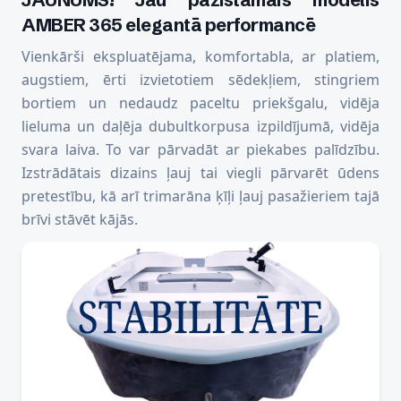
AMBER 365 elegantā performancē
Vienkārši ekspluatējama, komfortabla, ar platiem,
augstiem, ērti izvietotiem sēdekļiem, stingriem
bortiem un nedaudz paceltu priekšgalu, vidēja
lieluma un daļēja dubultkorpusa izpildījumā, vidēja
svara laiva. To var pārvadāt ar piekabes palīdzību.
Izstrādātais dizains ļauj tai viegli pārvarēt ūdens
pretestību, kā arī trimarāna ķīļi ļauj pasažieriem tajā
brīvi stāvēt kājās.