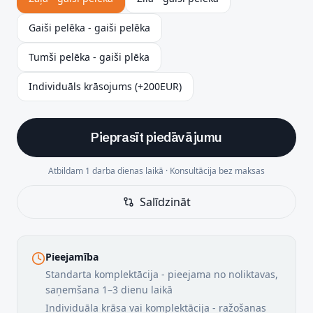
Gaiši pelēka - gaiši pelēka
Tumši pelēka - gaiši plēka
Individuāls krāsojums (+200EUR)
Pieprasīt piedāvājumu
Atbildam 1 darba dienas laikā · Konsultācija bez maksas
Salīdzināt
Pieejamība
Standarta komplektācija - pieejama no noliktavas,
saņemšana 1–3 dienu laikā
Individuāla krāsa vai komplektācija - ražošanas