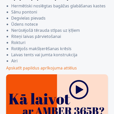
Hermētiski noslēgtas bagāžas glabāšanas kastes
Sānu pontoni
Degvielas pievads
Ūdens notece
Nerūsējošā tērauda stīpas uz ķīļiem
Riteņi laivas pārvietošanai
Rokturi
Rotējošs makšķerēšanas krēsls
Laivas tents vai jumta konstrukcija
Airi
Apskatīt papildus aprīkojuma attēlus