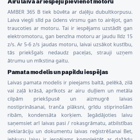
Airu laiva ar iespēju pievienot motoru
AMBER 365 B tiek būvēta ar daļēju dubultkorpusu.
Laiva viegli slīd pa ūdens virsmu gan to airējot, gan
traucoties ar motoru. Tai ir iespējams uzstādīt gan
elektromotoru, gan benzīna motoru ar jaudu līdz 15
z/s. Ar 5-6 z/s jaudas motoru, laivai uzsākot kustību,
tās priekšgals nedaudz paceļas, strauji uzņem
ātrumu un mīkstina gaitu.
Pamata modelis un papildu iespējas
Laivas pamata modelis ir pieejams baltā, pelēkā, zilā
vai zaļā krāsā, aprīkots ar airu duļļiem un metāla
cilpām priekšpusē un aizmugrē laivas
nostiprināsanai, tranča plāksni, grīdu stiprinošām
ribām, kondensāta korķiem. Iegādājoties laivu
saņemsiet arī laivas pasi / rokasgrāmatu, atbilstības
deklarāciju un dokumentu laivas reģistrēšanai Bet,
jebkuru laivu ir iespējams komplektēt ar dažādu