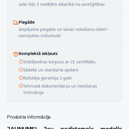
laiks līdz 3 nedēļām atkarībā no sarežģītības
Piegāde
Iespējama piegāde un laivas nolaišana ūdenī -
vienojoties individuāli
Komplektā iekļauts
Stiklšķiedras korpuss ar CE sertifikātu
Sēdekļi un standarta apdare
Ražotāja garantija 2 gadi
Tehniskā dokumentācija un lietošanas
instrukcija
Produkta informācija
JAUNUMS! Jau pazīstamais modelis