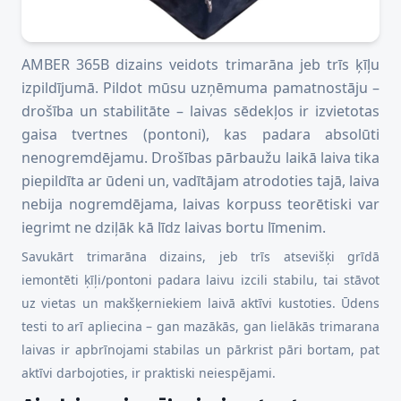
AMBER 365B dizains veidots trimarāna jeb trīs ķīļu
izpildījumā. Pildot mūsu uzņēmuma pamatnostāju –
drošība un stabilitāte – laivas sēdekļos ir izvietotas
gaisa tvertnes (pontoni), kas padara absolūti
nenogremdējamu. Drošības pārbaužu laikā laiva tika
piepildīta ar ūdeni un, vadītājam atrodoties tajā, laiva
nebija nogremdējama, laivas korpuss teorētiski var
iegrimt ne dziļāk kā līdz laivas bortu līmenim.
Savukārt trimarāna dizains, jeb trīs atsevišķi grīdā
iemontēti ķīļi/pontoni padara laivu izcili stabilu, tai stāvot
uz vietas un makšķerniekiem laivā aktīvi kustoties. Ūdens
testi to arī apliecina – gan mazākās, gan lielākās trimarana
laivas ir apbrīnojami stabilas un pārkrist pāri bortam, pat
aktīvi darbojoties, ir praktiski neiespējami.