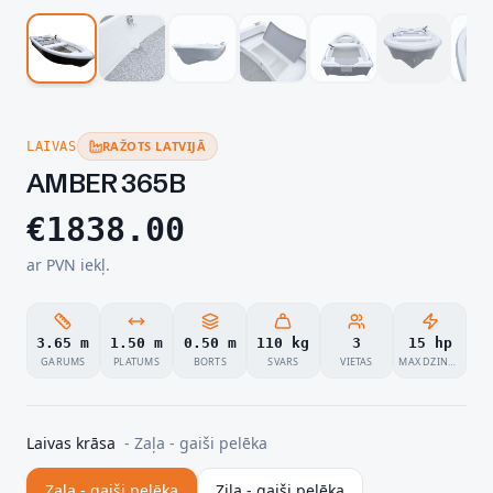
RAŽOTS LATVIJĀ
LAIVAS
AMBER 365B
€
1838.00
ar PVN iekļ.
3.65 m
1.50 m
0.50 m
110 kg
3
15 hp
GARUMS
PLATUMS
BORTS
SVARS
VIETAS
MAX DZINĒJS
Laivas krāsa
-
Zaļa - gaiši pelēka
Zaļa - gaiši pelēka
Zila - gaiši pelēka