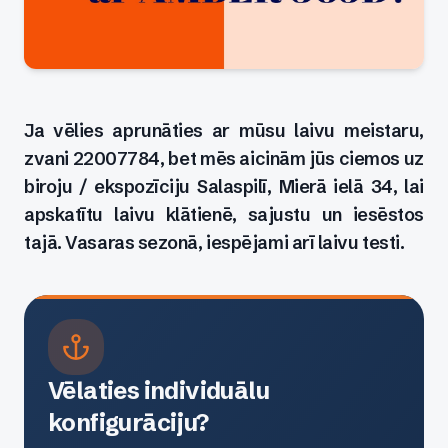
Ja vēlies aprunāties ar mūsu laivu meistaru,
zvani 22007784, bet mēs aicinām jūs ciemos uz
biroju / ekspozīciju Salaspilī, Mierā ielā 34, lai
apskatītu laivu klātienē, sajustu un iesēstos
tajā. Vasaras sezonā, iespējami arī laivu testi.
Vēlaties individuālu
konfigurāciju?