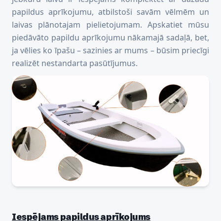
papildus aprīkojumu, atbilstoši savām vēlmēm un
laivas plānotajam pielietojumam. Apskatiet mūsu
piedāvāto papildu aprīkojumu nākamajā sadaļā, bet,
ja vēlies ko īpašu – sazinies ar mums – būsim priecīgi
realizēt nestandarta pasūtījumus.
Iespējams papildus aprīkojums