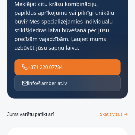
Meklējat citu krāsu kombināciju,
papildus aprīkojumu vai pilnīgi unikālu
būvi? Mēs specializējamies individuālu
stiklšķiedras laivu būvēšanā pēc jūsu
precīzām vajadzībām. Ļaujiet mums
uzbūvēt jūsu sapņu laivu.
+371 220 07784
info@amberlat.lv
Jums varētu patikt arī
Skatīt visus →