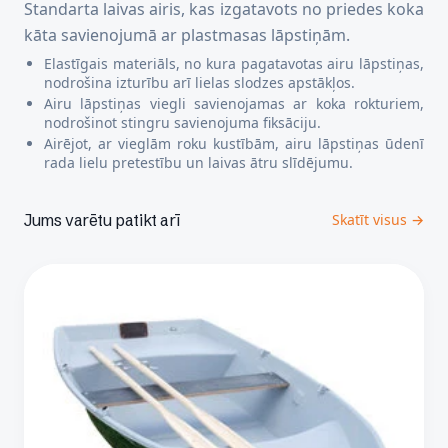
Standarta laivas airis, kas izgatavots no priedes koka
kāta savienojumā ar plastmasas lāpstiņām.
Elastīgais materiāls, no kura pagatavotas airu lāpstiņas,
nodrošina izturību arī lielas slodzes apstākļos.
Airu lāpstiņas viegli savienojamas ar koka rokturiem,
nodrošinot stingru savienojuma fiksāciju.
Airējot, ar vieglām roku kustībām, airu lāpstiņas ūdenī
rada lielu pretestību un laivas ātru slīdējumu.
Jums varētu patikt arī
Skatīt visus →