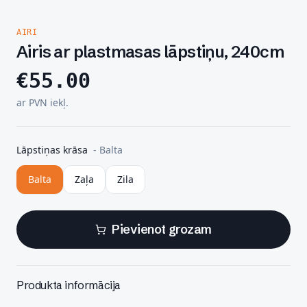
AIRI
Airis ar plastmasas lāpstiņu, 240cm
€
55.00
ar PVN iekļ.
Lāpstiņas krāsa
-
Balta
Balta
Zaļa
Zila
Pievienot grozam
Produkta informācija