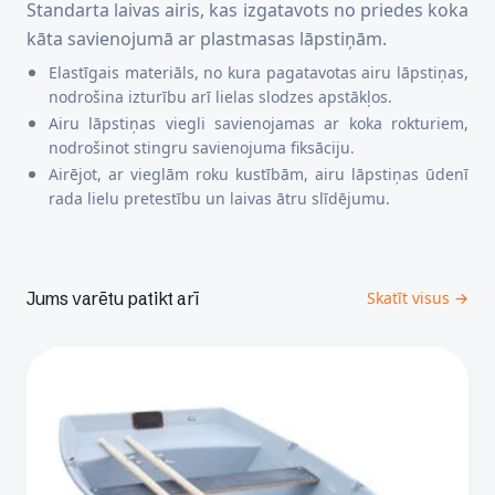
Standarta laivas airis, kas izgatavots no priedes koka
kāta savienojumā ar plastmasas lāpstiņām.
Elastīgais materiāls, no kura pagatavotas airu lāpstiņas,
nodrošina izturību arī lielas slodzes apstākļos.
Airu lāpstiņas viegli savienojamas ar koka rokturiem,
nodrošinot stingru savienojuma fiksāciju.
Airējot, ar vieglām roku kustībām, airu lāpstiņas ūdenī
rada lielu pretestību un laivas ātru slīdējumu.
Jums varētu patikt arī
Skatīt visus →