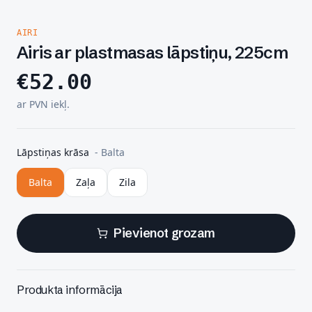
AIRI
Airis ar plastmasas lāpstiņu, 225cm
€
52.00
ar PVN iekļ.
Lāpstiņas krāsa
-
Balta
Balta
Zaļa
Zila
Pievienot grozam
Produkta informācija