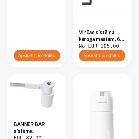
Vinčas sistēma
karoga mastam, 6-
8m
No
EUR
105.00
Apskatīt produktu
Apskatīt produktu
BANNER BAR
sistēma
EUR
82.00