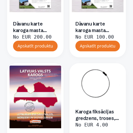
Dāvanu karte
Dāvanu karte
karoga masta
karoga masta
iegādei 200,00Eur
diegādei 100,00Eur
No
EUR
200.00
No
EUR
100.00
apmērā
apmērā
Apskatīt produktu
Apskatīt produktu
Karoga fiksācijas
gredzens, troses,
ar fiksatoru
No
EUR
4.00