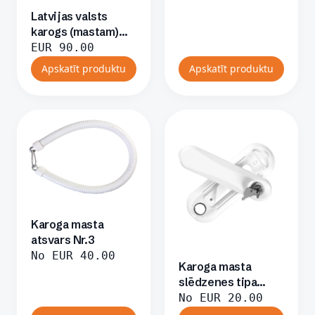
Latvijas valsts
karogs (mastam)
2x4m, poliesters
EUR
90.00
Apskatīt produktu
Apskatīt produktu
Karoga masta
atsvars Nr.3
No
EUR
40.00
Karoga masta
slēdzenes tipa
auklas fiksācijas
No
EUR
20.00
sistēma