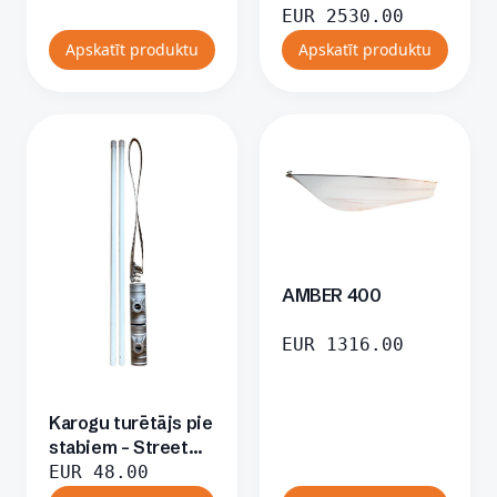
EUR
2530.00
Apskatīt produktu
Apskatīt produktu
AMBER 400
EUR
1316.00
Karogu turētājs pie
stabiem – Street
Baner
EUR
48.00