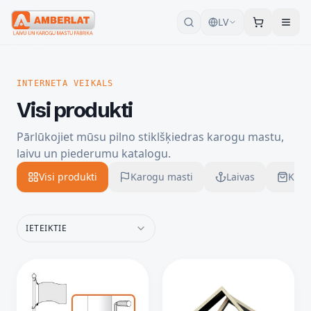
LV
INTERNETA VEIKALS
Visi produkti
Pārlūkojiet mūsu pilno stiklšķiedras karogu mastu,
laivu un piederumu katalogu.
Visi produkti
Karogu masti
Laivas
Karo
IETEIKTIE