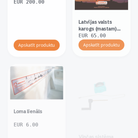
apmērā
EUR
200.00
Latvijas valsts
karogs (mastam)
1x2m, gabardīns
EUR
65.00
Apskatīt produktu
Apskatīt produktu
Loma lienāls
EUR
6.00
Vinčas sistēma