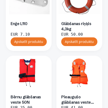
Enģe L110
Glābšanas riņķis
4,3kg
EUR
7.10
EUR
50.00
Apskatīt produktu
Apskatīt produktu
Bērnu glābšanas
Pieaugušo
veste 50N
glābšanas veste
100N
EUR
25.00
EUR
41.00