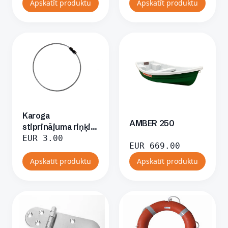
Apskatīt produktu
Apskatīt produktu
Karoga
AMBER 250
stiprinājuma riņķis,
balts, ar fiksatoru
EUR
3.00
EUR
669.00
Apskatīt produktu
Apskatīt produktu