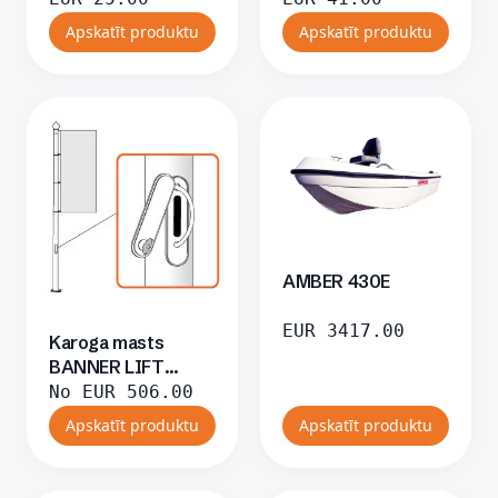
Apskatīt produktu
Apskatīt produktu
AMBER 430E
EUR
3417.00
Karoga masts
BANNER LIFT
(slēdzenes)
No
EUR
506.00
sistēma
Apskatīt produktu
Apskatīt produktu