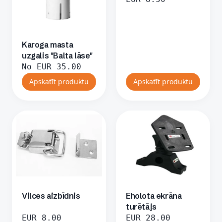
Karoga masta
uzgalis "Balta lāse"
No
EUR
35.00
Apskatīt produktu
Apskatīt produktu
Vilces aizbīdnis
Eholota ekrāna
turētājs
EUR
8.00
EUR
28.00