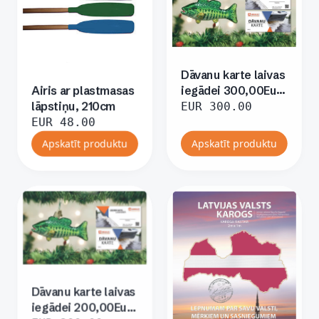
Dāvanu karte laivas
iegādei 300,00Eur
Airis ar plastmasas
apmērā
lāpstiņu, 210cm
EUR
300.00
EUR
48.00
Apskatīt produktu
Apskatīt produktu
Dāvanu karte laivas
iegādei 200,00Eur