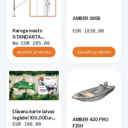
AMBER 365B
Karoga masts
EUR
1838.00
STANDARTA
sistēma
No
EUR
285.00
Apskatīt produktu
Apskatīt produktu
Dāvanu karte laivas
iegādei 100,00Eur
AMBER 430 PRO
apmērā
EUR
100.00
FISH