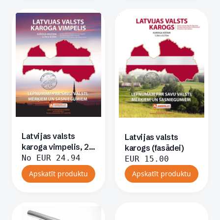
Latvijas valsts
Latvijas valsts
karoga vimpelis, 2,7
karogs (fasādei)
x 0,35 m
No
EUR
24.94
EUR
15.00
Apskatīt produktu
Apskatīt produktu