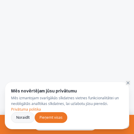
Dāvanu karte
Dāvanu karte
karoga masta
karoga masta
Mēs novērtējam jūsu privātumu
iegādei 50,00 Eur
iegādei 150,00Eur
No
EUR
50.00
No
EUR
150.00
Mēs izmantojam svarīgākās sīkdatnes vietnes funkcionalitātei un
apmērā
apmērā
Apskatīt produktu
Apskatīt produktu
neobligātās analītikas sīkdatnes, lai uzlabotu jūsu pieredzi.
Privātuma politika
Noraidīt
Pieņemt visas
Bezmaksas konsultācija