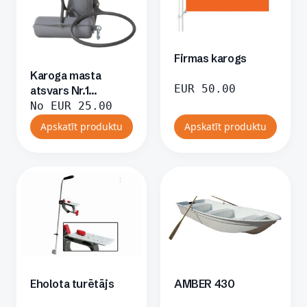
Firmas karogs
Karoga masta
EUR
50.00
atsvars Nr.1
(pelēks)
No
EUR
25.00
Apskatīt produktu
Apskatīt produktu
Eholota turētājs
AMBER 430