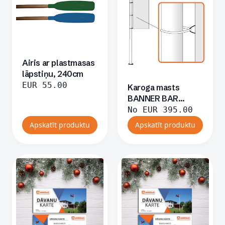
Airis ar plastmasas
lāpstiņu, 240cm
EUR
55.00
Karoga masts
BANNER BAR
sistēma
No
EUR
395.00
Apskatīt produktu
Apskatīt produktu