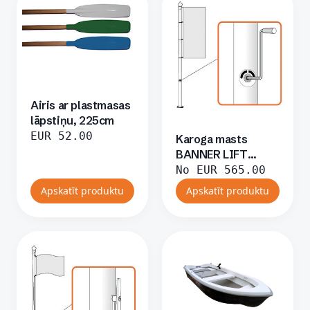
Airis ar plastmasas
lāpstiņu, 225cm
EUR
52.00
Karoga masts
BANNER LIFT
(vinčas) sistēma
No
EUR
565.00
Apskatīt produktu
Apskatīt produktu