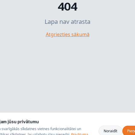
404
Lapa nav atrasta
Atgriezties sākumā
jam jūsu privātumu
svarīgākās sīkdatnes vietnes funkcionalitātei un
Noraidīt
Pieņ
tikas sīkdatnes, lai uzlabotu jūsu pieredzi.
Privātuma