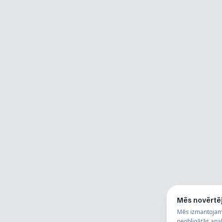
Mēs novērtē
Mēs izmantojam 
neobligātās analī